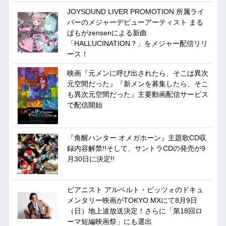
JOYSOUND LIVER PROMOTION 所属ライ
バーのメジャーデビューアーティスト まる
ぱもがzensenによる新曲
「HALLUCINATION？」をメジャー配信リリ
ース！
映画『元メンに呼び出されたら、そこは異次
元空間だった』『新メンを募集したら、そこ
も異次元空間だった』主要動画配信サービス
で配信開始
『角醒ハンター オメガホーン』主題歌CD収
録内容解禁!!そして、サントラCDの発売が9
月30日に決定!!
ピアニスト アルベルト・ピッツォのドキュ
メンタリー映画がTOKYO MXにて8月9日
（日）地上波放送決定！さらに「第18回ロ
ーマ短編映画祭」にも選出