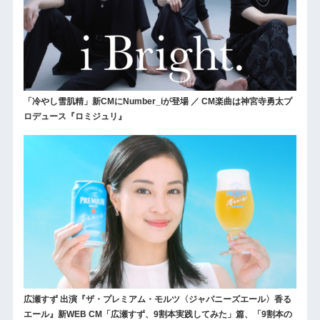
「冷やし雪肌精」新CMにNumber_iが登場 ／ CM楽曲は神宮寺勇太プ
ロデュース『ロミジュリ』
広瀬すず 出演『ザ・プレミアム・モルツ〈ジャパニーズエール〉香る
エール』新WEB CM「広瀬すず、9割本実践してみた」篇、「9割本の