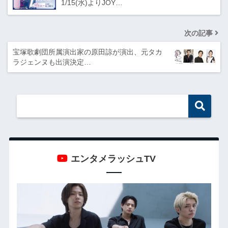
1/15(水)よりJOY…
次の記事
宝塚歌劇団所属演出家の原田諒が演出、元タカ
ラジェンヌも出演決定…
エンタメラッシュTV