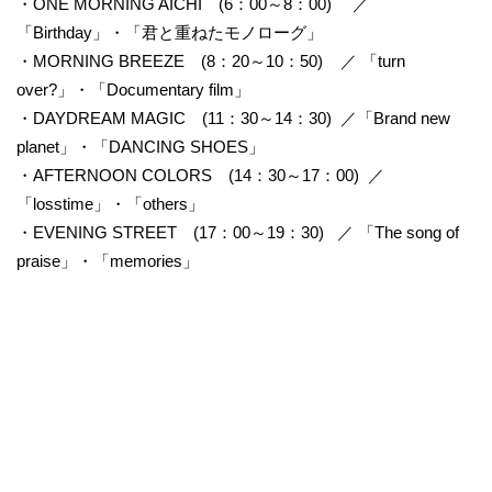
・ONE MORNING AICHI (6：00～8：00) ／
「Birthday」・「君と重ねたモノローグ」
・MORNING BREEZE (8：20～10：50) ／ 「turn
over?」・「Documentary film」
・DAYDREAM MAGIC (11：30～14：30) ／「Brand new
planet」・「DANCING SHOES」
・AFTERNOON COLORS (14：30～17：00) ／
「losstime」・「others」
・EVENING STREET (17：00～19：30) ／ 「The song of
praise」・「memories」