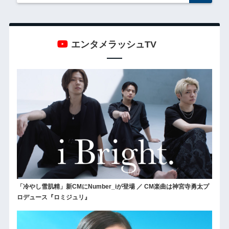
エンタメラッシュTV
「冷やし雪肌精」新CMにNumber_iが登場 ／ CM楽曲は神宮寺勇太プ
ロデュース『ロミジュリ』