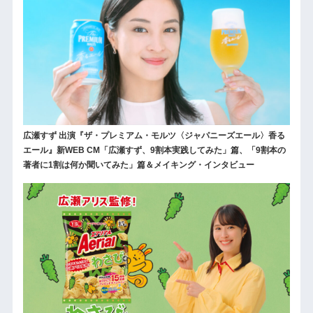
広瀬すず 出演『ザ・プレミアム・モルツ〈ジャパニーズエール〉香る
エール』新WEB CM「広瀬すず、9割本実践してみた」篇、「9割本の
著者に1割は何か聞いてみた」篇＆メイキング・インタビュー