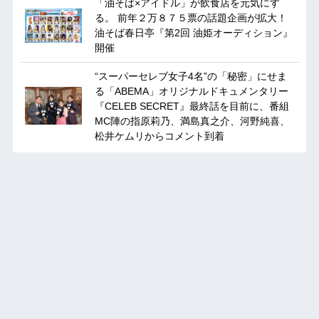
「油そば×アイドル」が飲食店を元気にす
る。 前年２万８７５票の話題企画が拡大！
油そば春日亭『第2回 油姫オーディション』
開催
“スーパーセレブ女子4名”の「秘密」にせま
る「ABEMA」オリジナルドキュメンタリー
『CELEB SECRET』最終話を目前に、番組
MC陣の指原莉乃、満島真之介、河野純喜、
松井ケムリからコメント到着