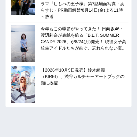
ラマ『しもべの王子様』第7話場面写真・あ
らすじ・PR動画解禁/8月14日(金)よる11時
～放送
今年もこの季節がやってきた！ 日向坂46・
渡辺莉奈が表紙を飾る「B.L.T. SUMMER
CANDY 2026」が8/24(月)発売！ 現役女子高
校生アイドルたちが紡ぐ、忘れられない夏。
【2026年10月9日発売】鈴木綺麗
（KIREI）、渋谷カルチャーアートブックの
顔に抜擢