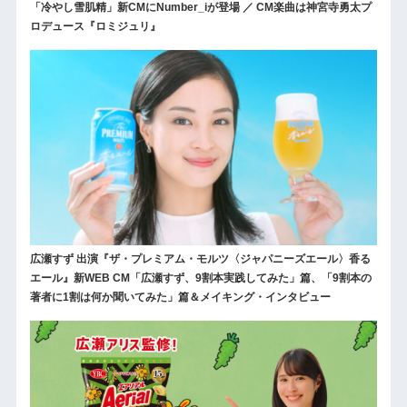
「冷やし雪肌精」新CMにNumber_iが登場 ／ CM楽曲は神宮寺勇太プ
ロデュース『ロミジュリ』
広瀬すず 出演『ザ・プレミアム・モルツ〈ジャパニーズエール〉香る
エール』新WEB CM「広瀬すず、9割本実践してみた」篇、「9割本の
著者に1割は何か聞いてみた」篇＆メイキング・インタビュー