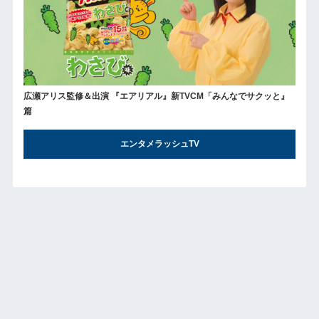
広瀬アリス監修＆出演 『エアリアル』新TVCM「みんなでサクッと』
篇
エンタメラッシュTV