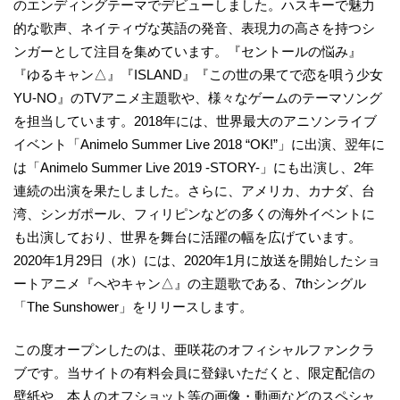
のエンディングテーマでデビューしました。ハスキーで魅力
的な歌声、ネイティヴな英語の発音、表現力の高さを持つシ
ンガーとして注目を集めています。『セントールの悩み』
『ゆるキャン△』『ISLAND』『この世の果てで恋を唄う少女
YU-NO』のTVアニメ主題歌や、様々なゲームのテーマソング
を担当しています。2018年には、世界最大のアニソンライブ
イベント「Animelo Summer Live 2018 “OK!”」に出演、翌年に
は「Animelo Summer Live 2019 -STORY-」にも出演し、2年
連続の出演を果たしました。さらに、アメリカ、カナダ、台
湾、シンガポール、フィリピンなどの多くの海外イベントに
も出演しており、世界を舞台に活躍の幅を広げています。
2020年1月29日（水）には、2020年1月に放送を開始したショ
ートアニメ『へやキャン△』の主題歌である、7thシングル
「The Sunshower」をリリースします。
この度オープンしたのは、亜咲花のオフィシャルファンクラ
ブです。当サイトの有料会員に登録いただくと、限定配信の
壁紙や、本人のオフショット等の画像・動画などのスペシャ