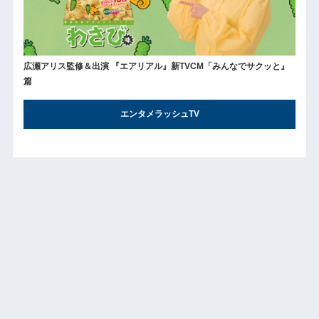
広瀬アリス監修＆出演 『エアリアル』新TVCM「みんなでサクッと』
篇
エンタメラッシュTV