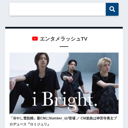
エンタメラッシュTV
「冷やし雪肌精」新CMにNumber_iが登場 ／ CM楽曲は神宮寺勇太プ
ロデュース『ロミジュリ』