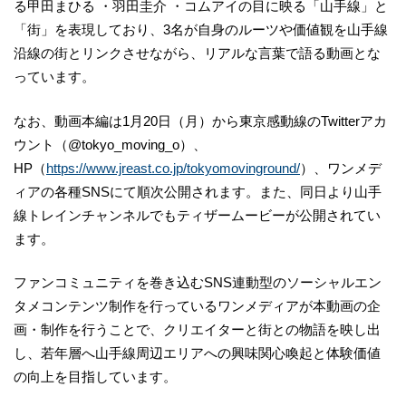
る甲田まひる ・羽田圭介 ・コムアイの目に映る「山手線」と
「街」を表現しており、3名が自身のルーツや価値観を山手線
沿線の街とリンクさせながら、リアルな言葉で語る動画とな
っています。
なお、動画本編は1月20日（月）から東京感動線のTwitterアカ
ウント（@tokyo_moving_o）、
HP（
https://www.jreast.co.jp/tokyomovinground/
）、ワンメデ
ィアの各種SNSにて順次公開されます。また、同日より山手
線トレインチャンネルでもティザームービーが公開されてい
ます。
ファンコミュニティを巻き込むSNS連動型のソーシャルエン
タメコンテンツ制作を行っているワンメディアが本動画の企
画・制作を行うことで、クリエイターと街との物語を映し出
し、若年層へ山手線周辺エリアへの興味関心喚起と体験価値
の向上を目指しています。