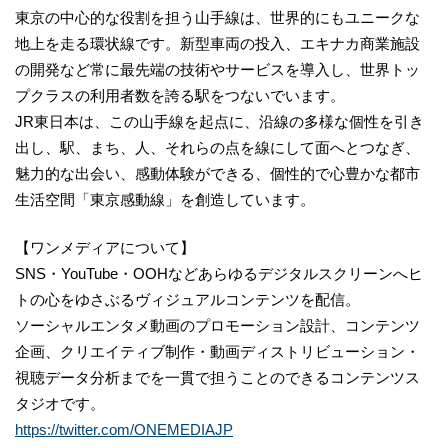
東京の中心的な役割を担う山手線は、世界的にもユニークな
地上を走る環状線です。新型車両の投入、エキナカ商業施設
の開発など常に最先端の技術やサービスを導入し、世界トッ
プクラスの利用者数を誇る駅をつないでいます。
JR東日本は、この山手線を起点に、沿線の多様な個性を引き
出し、駅、まち、人、それらの点を線にして面へとつなぎ、
魅力的な出会い、感動体験ができる、個性的で心豊かな都市
生活空間「東京感動線」を創造しています。
【ワンメディアについて】
SNS・YouTube・OOHなどあらゆるデジタルスクリーンへヒ
トの心をゆさぶるヴィジュアルコンテンツを配信。
ソーシャルエンタメ動画のプロモーション設計、コンテンツ
企画、クリエイティブ制作・動画ディストリビューション・
視聴データ分析までを一貫で担うことのできるコンテンツス
タジオです。
https://twitter.com/ONEMEDIAJP