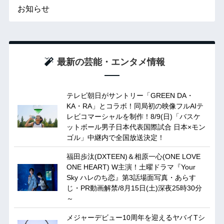
お知らせ
最新の芸能・エンタメ情報
テレビ朝日がサントリー「GREEN DA・
KA・RA」とコラボ！同局初の映像フルAIテ
レビコマーシャルを制作！8/9(日)「バスケ
ットボール男子日本代表国際試合 日本×モン
ゴル」中継内で全国放送決定！
福田歩汰(DXTEEN)＆相原一心(ONE LOVE
ONE HEART) W主演！土曜ドラマ『Your
Sky ハレのち恋』第3話場面写真・あらす
じ・PR動画解禁/8月15日(土)深夜25時30分
～
メジャーデビュー10周年を迎えるヤバイTシ