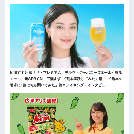
広瀬すず 出演『ザ・プレミアム・モルツ〈ジャパニーズエール〉香る
エール』新WEB CM「広瀬すず、9割本実践してみた」篇、「9割本の
著者に1割は何か聞いてみた」篇＆メイキング・インタビュー