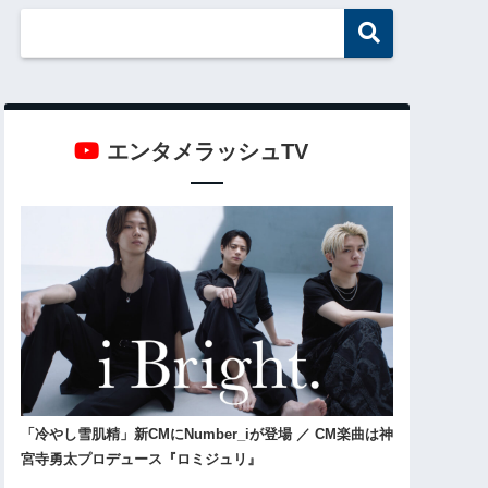
エンタメラッシュTV
「冷やし雪肌精」新CMにNumber_iが登場 ／ CM楽曲は神
宮寺勇太プロデュース『ロミジュリ』