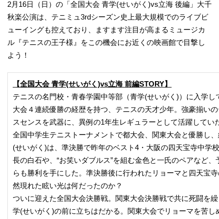
2月16日（日）の「全国大会 青学(せいがく)vs立海 後編」大千
秋楽公演は、テニミュ3rdシーズン史上最大規模でのライブビ
ューイングも控えており、ますます注目が高まるミュージカ
ル『テニスの王子様』をこの機会にお近くの映画館で目撃し
よう！
【全国大会 青学(せいがく)vs立海 前編STORY】
テニスの名門校・青春学園中等部（青学(せいがく)）に入学し
大会４連続優勝の経歴を持つ、テニスの天才少年。強豪揃いの
スセンスを武器に、異例の1年生レギュラーとして活躍してい
全国中学生テニストーナメントで都大会、関東大会と優勝し、
(せいがく)は、準決勝で昨年のベスト4・大阪の四天宝寺中学校
長の白石や、“お笑いダブルス”を組む金色と一氏のペアなど
らも勝利を手にした。準決勝後に行われたリョーマと四天宝寺
然現れた眩い光は何だったのか？
ついに迎えた全国大会決勝戦。関東大会決勝戦で共に死闘を繰
学(せいがく)の前に立ちはだかる。関東大会でリョーマを苦し