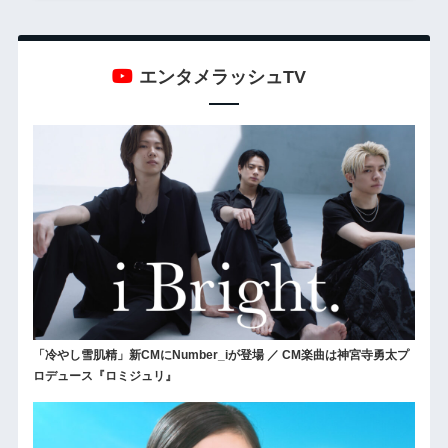
エンタメラッシュTV
「冷やし雪肌精」新CMにNumber_iが登場 ／ CM楽曲は神宮寺勇太プ
ロデュース『ロミジュリ』