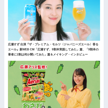
広瀬すず 出演『ザ・プレミアム・モルツ〈ジャパニーズエール〉香る
エール』新WEB CM「広瀬すず、9割本実践してみた」篇、「9割本の
著者に1割は何か聞いてみた」篇＆メイキング・インタビュー