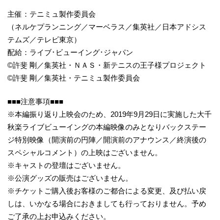
主催：テニミュ製作委員会
（ネルケプランニング／マーベラス／集英社／日本アドシス
テムズ／テレビ東京）
配給：ライブ･ビューイング･ジャパン
©許斐 剛／集英社・ＮＡＳ・新テニスの王子様プロジェクト
©許斐 剛／集英社・テニミュ製作委員会
■■■注意事項■■■
※本編振り返り上映会のため、2019年9月29日に実施した大千
秋楽ライブビューイングの本編映像のみとなりバックステー
ジ特別映像（開演前の円陣／開演前のアナウンス／終演後の
スペシャルコメント）の上映はございません。
※キャストの登壇はございません。
※公演グッズの販売はございません。
※チケットご購入後お客様のご都合による変更、及び払い戻
しは、いかなる場合におきましても行っておりません。予め
ご了承の上お申込みください。