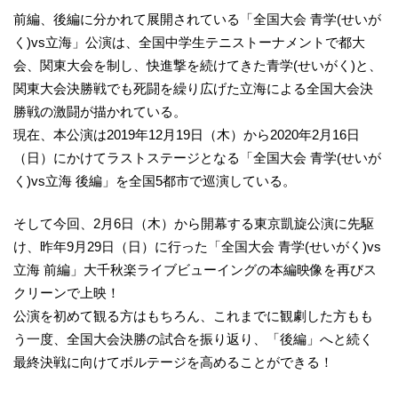
前編、後編に分かれて展開されている「全国大会 青学(せいが
く)vs立海」公演は、全国中学生テニストーナメントで都大
会、関東大会を制し、快進撃を続けてきた青学(せいがく)と、
関東大会決勝戦でも死闘を繰り広げた立海による全国大会決
勝戦の激闘が描かれている。
現在、本公演は2019年12月19日（木）から2020年2月16日
（日）にかけてラストステージとなる「全国大会 青学(せいが
く)vs立海 後編」を全国5都市で巡演している。
そして今回、2月6日（木）から開幕する東京凱旋公演に先駆
け、昨年9月29日（日）に行った「全国大会 青学(せいがく)vs
立海 前編」大千秋楽ライブビューイングの本編映像を再びス
クリーンで上映！
公演を初めて観る方はもちろん、これまでに観劇した方もも
う一度、全国大会決勝の試合を振り返り、「後編」へと続く
最終決戦に向けてボルテージを高めることができる！