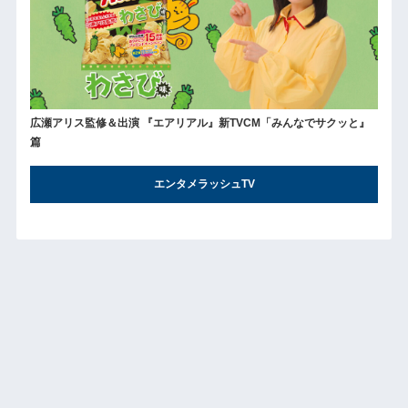
広瀬アリス監修＆出演 『エアリアル』新TVCM「みんなでサクッと』
篇
エンタメラッシュTV