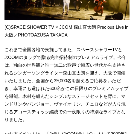
(C)SPACE SHOWER TV × JCOM 森山直太朗 Precious Live in
大阪／PHOTOAZUSA TAKADA
これまで全国各地で実施してきた、スペースシャワーTVと
J:COMのタッグで贈る完全招待制のプレミアムライブ。今年
は、独自の世界観と唯一無二の歌声で幅広い世代から支持さ
れるシンガーソングライター森山直太朗を迎え、大阪で開催
いたしました。全国から39,000名を超えるご応募をいただ
き、幸運にも選ばれた600名がこの日限りのプレミアムライブ
を堪能。木材を組んだシンプルなステージセットを背に、マ
ンドリンやバンジョー、ヴァイオリン、チェロなどが入り混
じるアコースティック編成での一夜限りの特別なライブとな
りました。
なお本イベントは、「J:テレ(J:COMテレビ)」＊にて2020年1