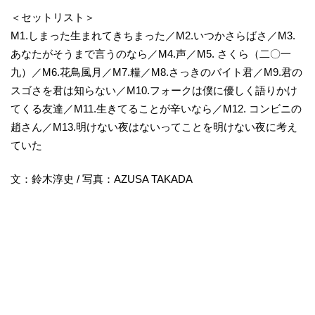
＜セットリスト＞
M1.しまった生まれてきちまった／M2.いつかさらばさ／M3.
あなたがそうまで言うのなら／M4.声／M5. さくら（二〇一
九）／M6.花鳥風月／M7.糧／M8.さっきのバイト君／M9.君の
スゴさを君は知らない／M10.フォークは僕に優しく語りかけ
てくる友達／M11.生きてることが辛いなら／M12. コンビニの
趙さん／M13.明けない夜はないってことを明けない夜に考え
ていた
文：鈴木淳史 / 写真：AZUSA TAKADA