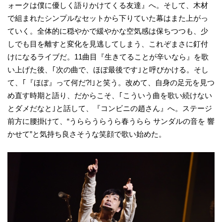
ォークは僕に優しく語りかけてくる友達』へ。そして、木材
で組まれたシンプルなセットから下りていた幕はまた上がっ
ていく。全体的に穏やかで緩やかな空気感は保ちつつも、少
しでも目を離すと変化を見逃してしまう、これぞまさに釘付
けになるライブだ。11曲目『生きてることが辛いなら』を歌
い上げた後、｢次の曲で、ほぼ最後です｣と呼びかける。そし
て、｢『ほぼ』って何だ?!｣と笑う。改めて、自身の足元を見つ
め直す時期と語り、だからこそ、｢こういう曲を歌い続けない
とダメだなと｣と話して、『コンビニの趙さん』へ。ステージ
前方に腰掛けて、“うららうらうら春うらら サンダルの音を 響
かせて”と気持ち良さそうな笑顔で歌い始めた。