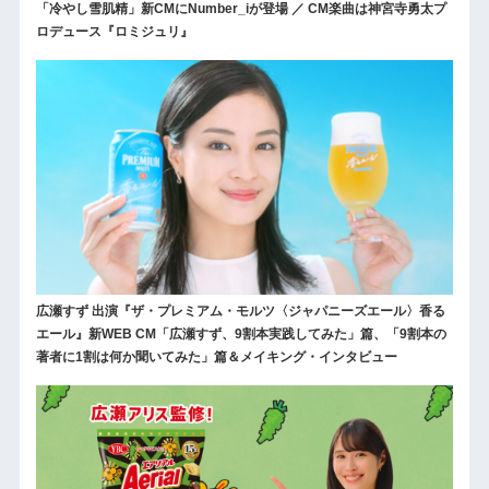
「冷やし雪肌精」新CMにNumber_iが登場 ／ CM楽曲は神宮寺勇太プ
ロデュース『ロミジュリ』
広瀬すず 出演『ザ・プレミアム・モルツ〈ジャパニーズエール〉香る
エール』新WEB CM「広瀬すず、9割本実践してみた」篇、「9割本の
著者に1割は何か聞いてみた」篇＆メイキング・インタビュー