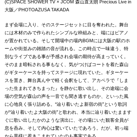
(C)SPACE SHOWER TV × JCOM 森山直太朗 Precious Live in
大阪／PHOTOAZUSA TAKADA
まず会場に入り、そのステージセットに目を奪われた。舞台
には木材のみで作られたシンプルな枠組みと、端にはピアノ
が置かれている。そして開場中の場内BGMには大阪の駅のホ
ームや街並みの雑踏の音が流れる。この時点で一味違う、特
別なライブである事が予感され会場の期待が高まっていく。
そのまま暗転される事もなく、気がつけばコートを着た森山
がギターケースを持ってステージに現れていた。ギターケー
スを置き、舞台真ん中で軽く会釈をして、アカペラで『しま
った生まれてきちまった』を静かに歌い出し、その途端に会
場の空気が森山の声を一音でも聞き逃すものか、といった風
に心地良く張り詰める。“辿り着いたよ新宿の街”という歌詞
が“辿り着いたよ大阪の街”と歌われ、本当に辿り着いたまます
ぐに歌い出したかのような演出に、その場にいた観客全員が
息を呑み、そして内心は驚いていたであろう。だが、初っ端
から異様に惹きこまれていたのも事実である。