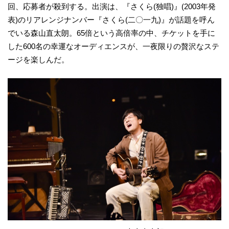
回、応募者が殺到する。出演は、『さくら(独唱)』(2003年発
表)のリアレンジナンバー『さくら(二〇一九)』が話題を呼ん
でいる森山直太朗。65倍という高倍率の中、チケットを手に
した600名の幸運なオーディエンスが、一夜限りの贅沢なステ
ージを楽しんだ。