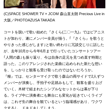
(C)SPACE SHOWER TV × JCOM 森山直太朗 Precious Live in
大阪／PHOTOAZUSA TAKADA
コートを脱いで歌い始めた『さくら(二〇一九)』ではピアニス
トが加わり、遂にメンバー全員が揃う。｢『さくら』を歌うと
やりきった感じがします｣と歌い終わりに冗談交じりに話した
が、去年10月から今年6月まで行っていたコンサートツアー
｢人間の森｣も振り返り、今は自身の足元を見つめ直す時期と
語った。このリアレンジされた楽曲に込められた新たな想い
を、しっかりと観客も受け取ったのではないだろうか。
『糧』では、センターマイクで歌う森山の両サイドで2人ずつ
メンバーが演奏し、手拍子や足踏みもして、観客を盛り上げ
ていく。木材で組まれたシンプルなセットからは幕が下り
る。ライブ中に演奏者にも舞台にも変化が起きていくライブ
は、これぞ生の舞台を観ているという臨場感があり、ワクワ
クするし、ドキドキしてしまう。