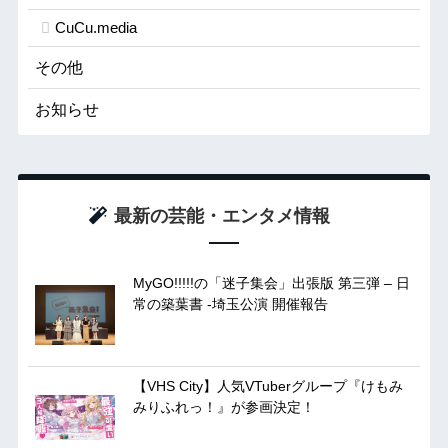
CuCu.media
その他
お知らせ
最新の芸能・エンタメ情報
MyGO!!!!!の「迷子集会」出張版 第三弾 – 日
常の築葉書 -埼玉公演 開催報告
【VHS City】人気VTuberグループ『けもみ
みりふれっ！』が参画決定！