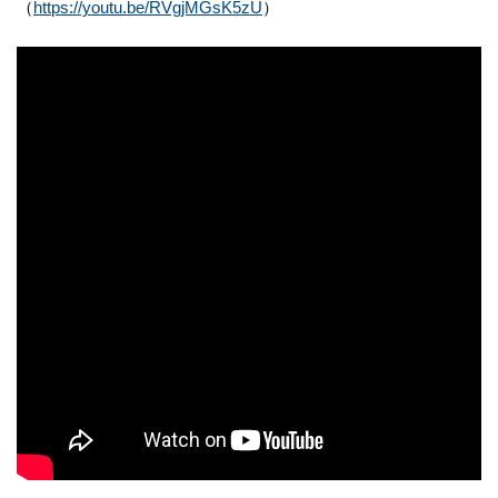
（
https://youtu.be/RVgjMGsK5zU
）