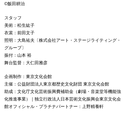
©飯田耕治
スタッフ
美術：松生紘子
衣裳：前田文子
照明：大島祐夫〔株式会社アート・ステージライティング・
グループ〕
振付：山本 裕
舞台監督：大仁田雅彦
企画制作：東京文化会館
主催：公益財団法人東京都歴史文化財団 東京文化会館
助成：文化庁文化芸術振興費補助金（劇場・音楽堂等機能強
化推進事業）｜独立行政法人日本芸術文化振興会東京文化会
館オフィシャル・プラチナパートナー：上野精養軒