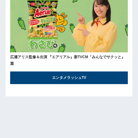
広瀬アリス監修＆出演 『エアリアル』新TVCM「みんなでサクッと』
篇
エンタメラッシュTV