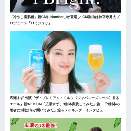
「冷やし雪肌精」新CMにNumber_iが登場 ／ CM楽曲は神宮寺勇太プ
ロデュース『ロミジュリ』
広瀬すず 出演『ザ・プレミアム・モルツ〈ジャパニーズエール〉香る
エール』新WEB CM「広瀬すず、9割本実践してみた」篇、「9割本の
著者に1割は何か聞いてみた」篇＆メイキング・インタビュー