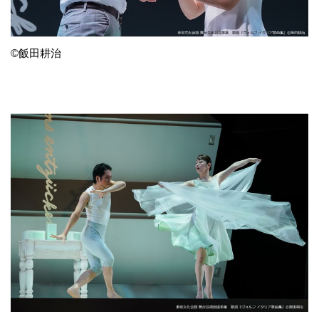
©飯田耕治