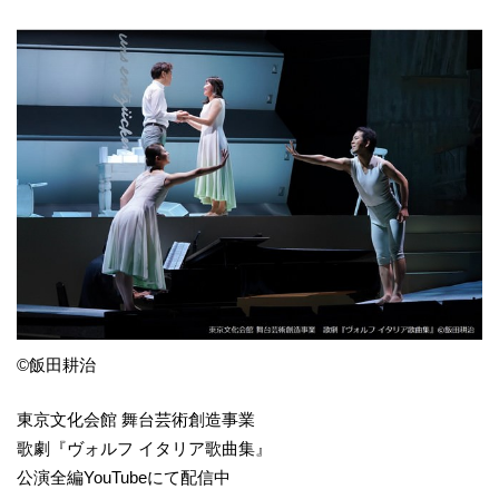
©飯田耕治
東京文化会館 舞台芸術創造事業
歌劇『ヴォルフ イタリア歌曲集』
公演全編YouTubeにて配信中