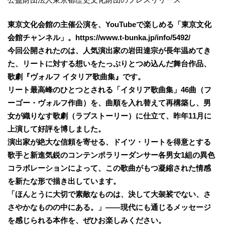
東京文化会館の主催公演を、YouTubeで楽しめる「東京文化
会館チャンネル」。https://www.t-bunka.jp/info/5492/
今回公開されたのは、人気演出家の岩田達宗が長年温めてき
た、リートに対する想いをたっぷりとつめ込んだ舞台作品、
歌劇『ヴォルフ イタリア歌曲集』です。
リート最高峰のひとつとされる「イタリア歌曲集」46曲（フ
ーゴー・ヴォルフ作曲）を、曲順を入れ替えて再構築し、男
女が織りなす歌劇（ラブストーリー）に仕立て、昨年11月に
上演して好評を博しました。
演出家が絶大な信頼を寄せる、ドイツ・リートを得意とする
歌手と新進気鋭のコンテンポラリーダンサー各男女1組の異色
コラボレーションによって、この歌曲がもつ凝縮された情感
を新たな形で描き出しています。
「ほんとうに大切で素敵なものは、決して大袈裟でない、さ
さやかなものの中にある。」――現代にも通じるメッセージ
を感じられる本作を、ぜひお楽しみください。