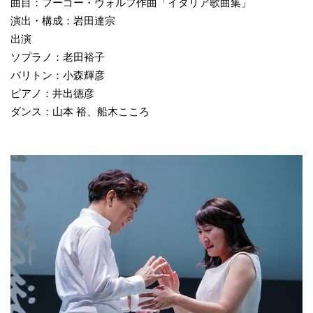
曲目：フーゴー・ヴォルフ作曲「イタリア歌曲集」
演出・構成：岩田達宗
出演
ソプラノ：老田裕子
バリトン：小森輝彦
ピアノ：井出德彦
ダンス：山本 裕、船木こころ