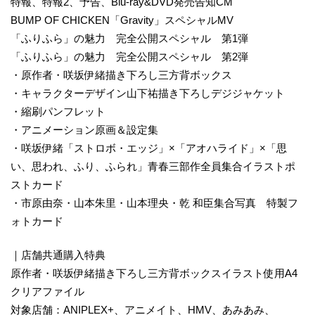
特報、特報2、予告、Blu-ray&DVD発売告知CM
BUMP OF CHICKEN「Gravity」スペシャルMV
「ふりふら」の魅力 完全公開スペシャル 第1弾
「ふりふら」の魅力 完全公開スペシャル 第2弾
・原作者・咲坂伊緒描き下ろし三方背ボックス
・キャラクターデザイン山下祐描き下ろしデジジャケット
・縮刷パンフレット
・アニメーション原画＆設定集
・咲坂伊緒「ストロボ・エッジ」×「アオハライド」×「思
い、思われ、ふり、ふられ」青春三部作全員集合イラストポ
ストカード
・市原由奈・山本朱里・山本理央・乾 和臣集合写真 特製フ
ォトカード
｜店舗共通購入特典
原作者・咲坂伊緒描き下ろし三方背ボックスイラスト使用A4
クリアファイル
対象店舗：ANIPLEX+、アニメイト、HMV、あみあみ、