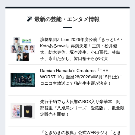
最新の芸能・エンタメ情報
演劇集団Z-Lion 2026年度公演『きっといい
Kotoあるravel』再演決定！主演・松井健
太、紡木吏佐、塚本凌生、小山百代、林鼓
子、永山たかし、皆口裕子らが出演
Damian Hamada’s Creatures『THE
WORST 10』魔暦28(2026)年8月15日(土)ニ
コニコ生放送にて独占生中継が決定！
先行予約でも大反響のBOX入り豪華本 阿
部智里『八咫烏シリーズ 愛蔵版』。数量限
定販売も開始！
『ときめきの教典』公式WEBラジオ「とき