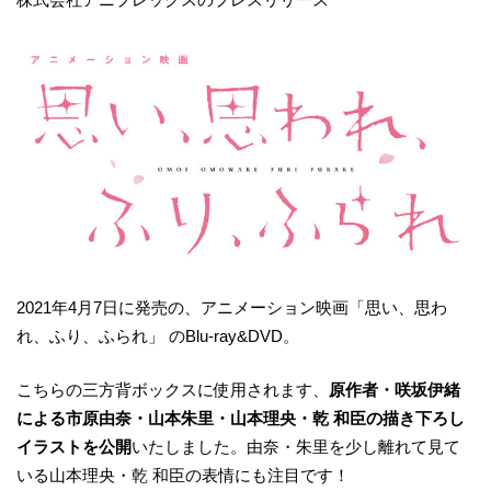
2021年4月7日に発売の、アニメーション映画「思い、思わ
れ、ふり、ふられ」 のBlu-ray&DVD。
こちらの三方背ボックスに使用されます、
原作者・咲坂伊緒
による
市原由奈・山本朱里・山本理央・乾 和臣の
描き下ろし
イラストを公開
いたしました。由奈・朱里を少し離れて見て
いる山本理央・乾 和臣の表情にも注目です！