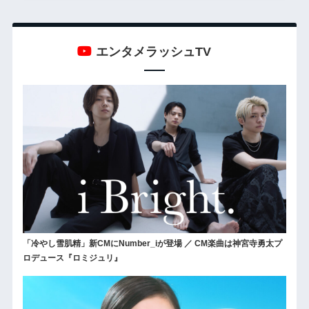
エンタメラッシュTV
「冷やし雪肌精」新CMにNumber_iが登場 ／ CM楽曲は神宮寺勇太プ
ロデュース『ロミジュリ』