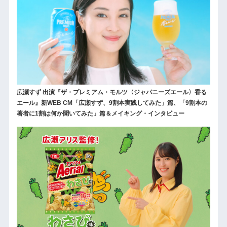
広瀬すず 出演『ザ・プレミアム・モルツ〈ジャパニーズエール〉香る
エール』新WEB CM「広瀬すず、9割本実践してみた」篇、「9割本の
著者に1割は何か聞いてみた」篇＆メイキング・インタビュー