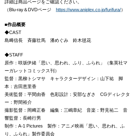
詳細は商品ページをご確認ください。
（Blu-ray＆DVDページ
https://www.aniplex.co.jp/furifura/
）
■作品概要
◆CAST
島﨑信長 斉藤壮馬 潘めぐみ 鈴木毬花
◆STAFF
原作：咲坂伊緒「思い、思われ、ふり、ふられ」（集英社マ
ーガレットコミックス刊）
監督：黒柳トシマサ キャラクターデザイン：山下祐 脚
本：吉田恵里香
美術監督：平間由香 色彩設計：安部なぎさ CGディレクタ
ー：野間裕介
撮影監督：岡﨑正春 編集：三嶋章紀 音楽：野見祐二 音
響監督：長崎行男
制作：A-1 Pictures 製作：アニメ映画「思い、思われ、ふ
り、ふられ」製作委員会