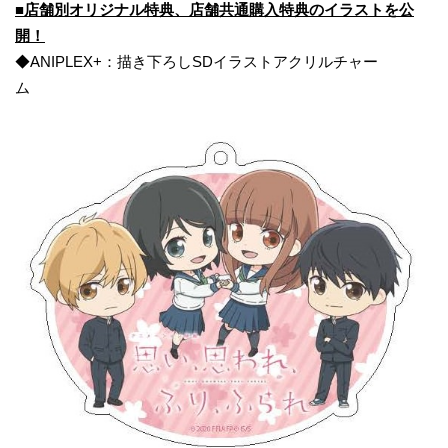
■
店舗別オリジナル特典
、
店舗共通
購入
特典のイラスト
を
公
開！
◆ANIPLEX+：描き下ろしSDイラストアクリルチャー
ム