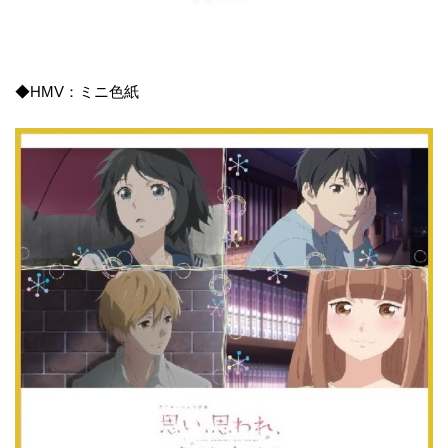
◆HMV：ミニ色紙