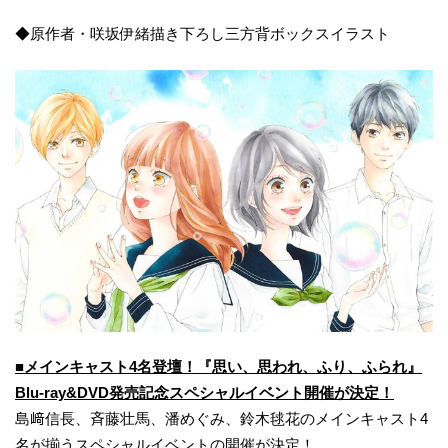
◆原作者・咲坂伊緒描き下ろし三方背ボックスイラスト
■メインキャスト4名登壇！
『思い、思われ、ふり、ふられ』
Blu-ray&DVD
発売記念
スペシャル
イベント
開催が決定！
島﨑信長、斉藤壮馬、潘めぐみ、鈴木毬花のメインキャスト4
名が揃うスペシャルイベントの開催が決定！