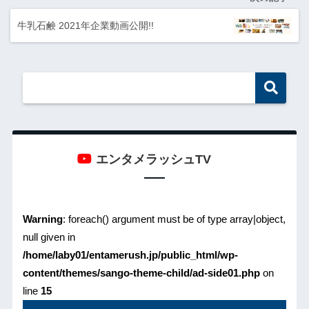
牛乳石鹸 2021年企業動画公開!!
エンタメラッシュTV
Warning
: foreach() argument must be of type array|object,
null given in
/home/laby01/entamerush.jp/public_html/wp-
content/themes/sango-theme-child/ad-side01.php
on
line
15