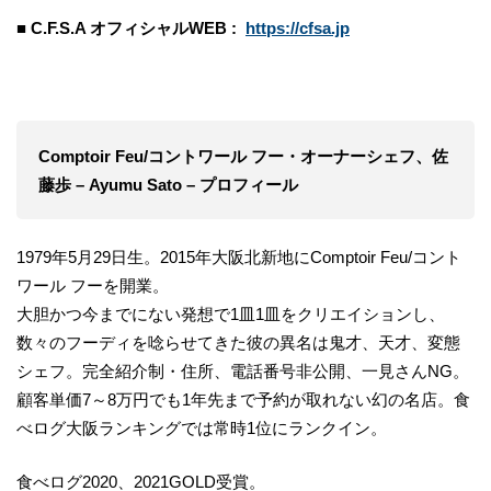
■ C.F.S.A オフィシャルWEB :
https://cfsa.jp
Comptoir Feu/コントワール フー・オーナーシェフ、佐
藤歩 – Ayumu Sato – プロフィール
1979年5月29日生。2015年大阪北新地にComptoir Feu/コント
ワール フーを開業。
大胆かつ今までにない発想で1皿1皿をクリエイションし、
数々のフーディを唸らせてきた彼の異名は鬼才、天才、変態
シェフ。完全紹介制・住所、電話番号非公開、一見さんNG。
顧客単価7～8万円でも1年先まで予約が取れない幻の名店。食
べログ大阪ランキングでは常時1位にランクイン。
食べログ2020、2021GOLD受賞。