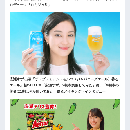
ロデュース『ロミジュリ』
広瀬すず 出演『ザ・プレミアム・モルツ〈ジャパニーズエール〉香る
エール』新WEB CM「広瀬すず、9割本実践してみた」篇、「9割本の
著者に1割は何か聞いてみた」篇＆メイキング・インタビュー