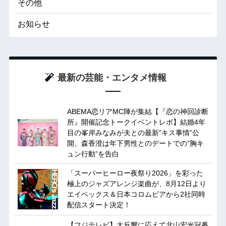
その他
お知らせ
最新の芸能・エンタメ情報
ABEMA恋リアMC陣が集結【『恋の神回診断
所』開催記念トークイベントレポ】結婚4年
目の峯岸みなみが夫との最新”キス事情”公
開、森香澄は年下男性とのデートでの”胸キ
ュン行動”を告白
「スーパーヒーロー夜祭り2026」を彩った
極上のジャズアレンジ楽曲が、8月12日より
エイベックス＆日本コロムビアから2社同時
配信スタート決定！
【フジテレビ】大反響に応えて北山宏光冠番