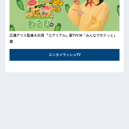
広瀬アリス監修＆出演 『エアリアル』新TVCM「みんなでサクッと』
篇
エンタメラッシュTV