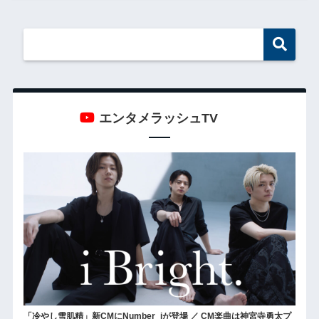
エンタメラッシュTV
「冷やし雪肌精」新CMにNumber_iが登場 ／ CM楽曲は神宮寺勇太プ