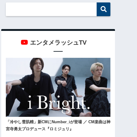
エンタメラッシュTV
「冷やし雪肌精」新CMにNumber_iが登場 ／ CM楽曲は神
宮寺勇太プロデュース『ロミジュリ』