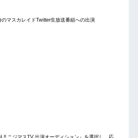
時のマスカレイドTwitter生放送番組への出演
人!! ニジマスTV 出演オーディション』を選択し、応