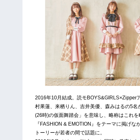
2016年10月結成。読モBOYS&GIRLS×Z
村果蓮、来栖りん、吉井美優、森みはるの5名
(26時)の仮面舞踏会」を意味し、略称はこれ
『FASHION & EMOTION』をテーマに
トーリーが若者の間で話題に。