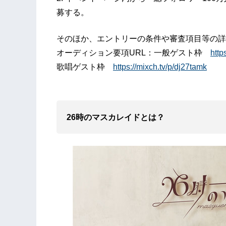
募する。
そのほか、エントリーの条件や審査項目等の詳
オーディション要項URL：一般ゲスト枠
http
歌唱ゲスト枠
https://mixch.tv/p/dj27tamk
26時のマスカレイドとは？