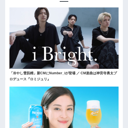
「冷やし雪肌精」新CMにNumber_iが登場 ／ CM楽曲は神宮寺勇太プ
ロデュース『ロミジュリ』