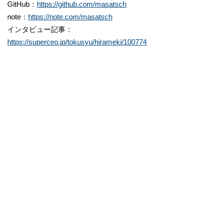
GitHub：
https://github.com/masatsch
note：
https://note.com/masatsch
インタビュー記事：
https://superceo.jp/tokusyu/hirameki/100774