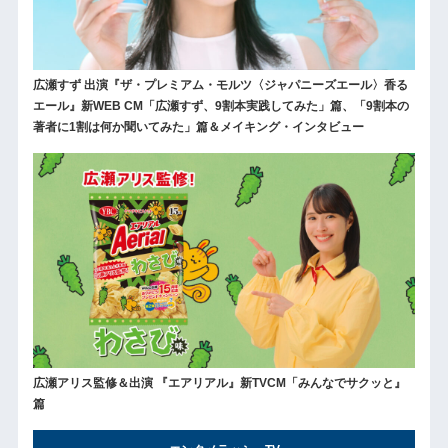
広瀬すず 出演『ザ・プレミアム・モルツ〈ジャパニーズエール〉香る
エール』新WEB CM「広瀬すず、9割本実践してみた」篇、「9割本の
著者に1割は何か聞いてみた」篇＆メイキング・インタビュー
広瀬アリス監修＆出演 『エアリアル』新TVCM「みんなでサクッと』
篇