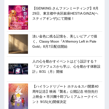
【GENKING.さんファンミーティング】8月
29日、東京都中央区銀座HESTIA GINZA(ヘ
スティアギンザ)にて開催！
淡い金色に残る記憶を、美しいピアノで描
く。Classy Moon『A Memory Left in Pale
Gold』8月7日配信開始
人の心を動かすイベントはどう設計する？
『エヴァフェスから学ぶ、心を動かす体験設
計』8/31（月）開催
【ハイランドリゾート ホテル＆スパ開業40
周年記念】映画『襲名』公開記念 特別先行
上映会 × 市川團十郎プレミアムトークイベ
ント 9/15(火)開催決定