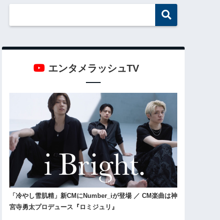
エンタメラッシュTV
「冷やし雪肌精」新CMにNumber_iが登場 ／ CM楽曲は神
宮寺勇太プロデュース『ロミジュリ』