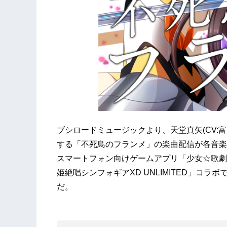
ブシロードミュージックより、天堂真矢(CV:富
する「不死鳥のフランメ」の楽曲配信が各音楽
スマートフォン向けゲームアプリ「少女☆歌劇 レ
姫絶唱シンフォギアXD UNLIMITED」コ
だ。