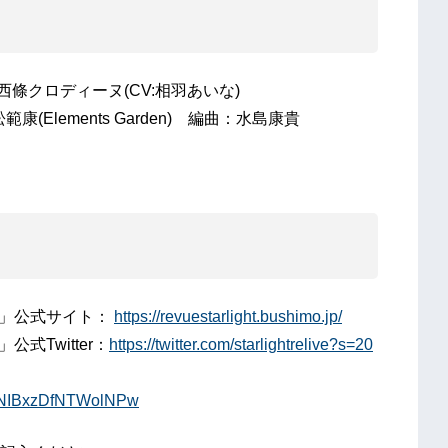
西條クロディーヌ(CV:相羽あいな)
範康(Elements Garden) 編曲：水島康貴
E-」公式サイト：
https://revuestarlight.bushimo.jp/
公式Twitter：
https://twitter.com/starlightrelive?s=20
P_NIBxzDfNTWolNPw