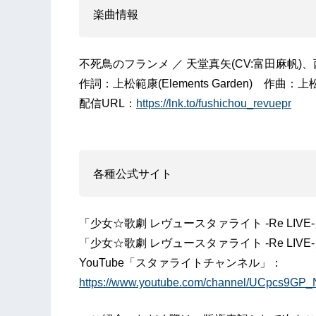
楽曲情報
不死鳥のフランメ ／ 天堂真矢(CV:富田麻帆)、
作詞：上松範康(Elements Garden) 作曲：上松
配信URL：
https://lnk.to/fushichou_revuepr
各種公式サイト
「少女☆歌劇 レヴュースタァライト -Re LIV
「少女☆歌劇 レヴュースタァライト -Re LIVE-」
YouTube「スタァライトチャンネル」：
https://www.youtube.com/channel/UCpcs9G