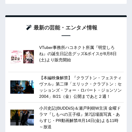
最新の芸能・エンタメ情報
VTuber事務所ハコネクト所属『明堂しろ
ね』の誕生日記念グッズ&ボイスが8月8日
(土)より販売開始
【本編映像解禁】『クラプトン・フェスティ
ヴァル』第二弾「エリック・クラプトン：セ
ッションズ・フォー・ロバート・ジョンソン
2004」8/21（金）公開まであと２週！
小川史記(BUDDiiS)＆瀬戸利樹W主演 金曜ド
ラマ『しもべの王子様』第7話場面写真・あ
らすじ・PR動画解禁/8月14日(金)よる11時
～放送