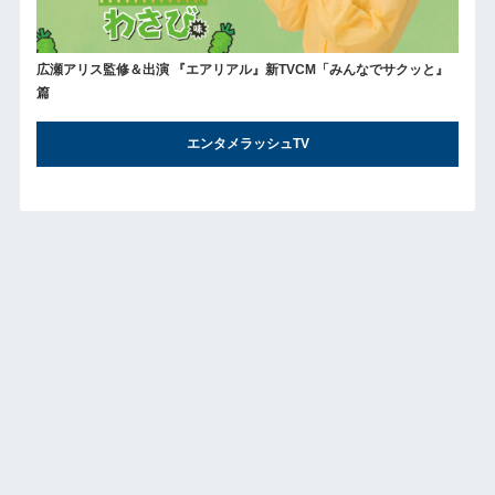
広瀬アリス監修＆出演 『エアリアル』新TVCM「みんなでサクッと』
篇
エンタメラッシュTV