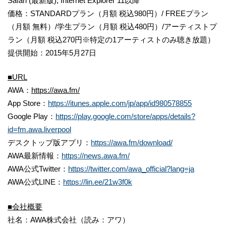
Safari (最新版), Internet Explorer 11以降
価格：STANDARDプラン（月額 税込980円）/ FREEプラン
（月額 無料）/学生プラン（月額 税込480円）/アーティストプ
ラン（月額 税込270円※特定の1アーティストのみ聴き放題）
提供開始：2015年5月27日
■
URL
AWA：
http
s
://awa.fm/
App Store：
https://itunes.apple.com/jp/app/id980578855
Google Play：
https://play.google.com/store/apps/details?
id=fm.awa.liverpool
デスクトップ版アプリ：
https://awa.fm/download/
AWA最新情報：
https://news.awa.fm/
AWA公式Twitter：
https://twitter.com/awa_official?lang=ja
AWA公式LINE：
https://lin.ee/21w3f0k
■
会社概要
社名：AWA株式会社（読み：アワ）