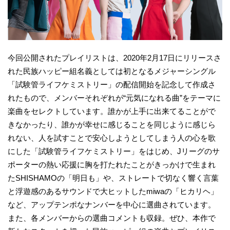
今回公開されたプレイリストは、2020年2月17日にリリースさ
れた民族ハッピー組名義としては初となるメジャーシングル
「試験管ライフケミストリー」の配信開始を記念して作成さ
れたもので、メンバーそれぞれが“元気になれる曲”をテーマに
楽曲をセレクトしています。誰かが上手に出来てることがで
きなかったり、誰かが幸せに感じることを同じように感じら
れない、人を試すことで安心しようとしてしまう人の心を歌
にした「試験管ライフケミストリー」をはじめ、Jリーグのサ
ポーターの熱い応援に胸を打たれたことがきっかけで生まれ
たSHISHAMOの「明日も」や、ストレートで切なく響く言葉
と浮遊感のあるサウンドで大ヒットしたmiwaの「ヒカリヘ」
など、アップテンポなナンバーを中心に選曲されています。
また、各メンバーからの選曲コメントも収録。ぜひ、本作で