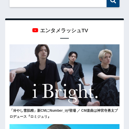
エンタメラッシュTV
「冷やし雪肌精」新CMにNumber_iが登場 ／ CM楽曲は神宮寺勇太プ
ロデュース『ロミジュリ』