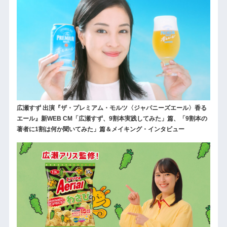
広瀬すず 出演『ザ・プレミアム・モルツ〈ジャパニーズエール〉香る
エール』新WEB CM「広瀬すず、9割本実践してみた」篇、「9割本の
著者に1割は何か聞いてみた」篇＆メイキング・インタビュー