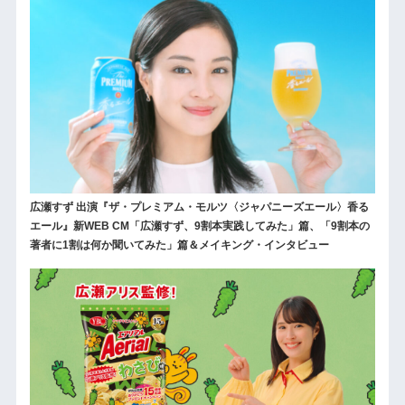
広瀬すず 出演『ザ・プレミアム・モルツ〈ジャパニーズエール〉香る
エール』新WEB CM「広瀬すず、9割本実践してみた」篇、「9割本の
著者に1割は何か聞いてみた」篇＆メイキング・インタビュー