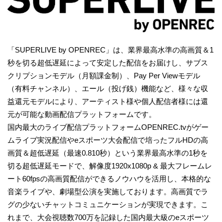
「SUPERLIVE by OPENREC」は、業界最高水準の高画質＆1
秒を切る超低遅延によって安定した配信をお届けし、サブス
クリプションモデル（月額課金制）、Pay Per Viewモデル
（有料チャンネル）、エール（投げ銭）機能など、様々な収
益還元モデルにより、アーティスト様や個人配信者様には還
元が可能な動画配信プラットフォームです。
国内最大のライブ配信プラットフォームOPENREC.tvがゲー
ムライブ実況配信やeスポーツ大会配信で培ったフルHDの高
画質＆超低遅延（最速0.810秒）という業界最高水準の1秒を
切る超低遅延モードで、解像度1920x1080p & 最大フレームレ
ート60fpsの高画質配信ができるノウハウを活用し、本格的な
音楽ライブや、劇場型公演を実施しております。高画質でラ
グの少ないチャットコミュニケーションが実現できます。こ
れまで、大会視聴数700万を記録した国内最大級のeスポーツ