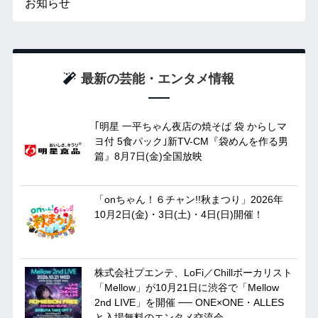
お知らせ
最新の芸能・エンタメ情報
｢明星 一平ちゃん夜店の焼そば 袋 からしマ
ヨ付 5食パック｣新TV-CM『袋めんを作る男
篇』8月7日(金)全国放映
「onちゃん！６チャン!!秋まつり」2026年
10月2日(金)・3日(土)・4日(日)開催！
株式会社プエンテ、LoFi／Chillボーカリスト
「Mellow」が10月21日に渋谷で「Mellow
2nd LIVE」を開催 ── ONE×ONE・ALLES
と入場無料のエンタメ交流会