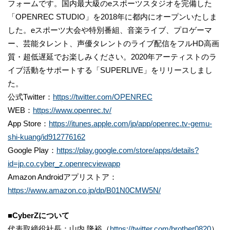
フォームです。国内最大級のeスポーツスタジオを完備した
「OPENREC STUDIO」を2018年に都内にオープンいたしま
した。eスポーツ大会や特別番組、音楽ライブ、プロゲーマ
ー、芸能タレント、声優タレントのライブ配信をフルHD高画
質・超低遅延でお楽しみください。2020年アーティストのラ
イブ活動をサポートする「SUPERLIVE」をリリースしまし
た。
公式Twitter：
https://twitter.com/OPENREC
WEB：
https://www.openrec.tv/
App Store：
https://itunes.apple.com/jp/app/openrec.tv-gemu-
shi-kuang/id912776162
Google Play：
https://play.google.com/store/apps/details?
id=jp.co.cyber_z.openrecviewapp
Amazon Androidアプリストア：
https://www.amazon.co.jp/dp/B01N0CMW5N/
■
CyberZについて
代表取締役社長：山内 隆裕（
https://twitter.com/brother0820
）