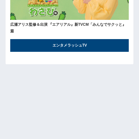
広瀬アリス監修＆出演 『エアリアル』新TVCM「みんなでサクッと』
篇
エンタメラッシュTV