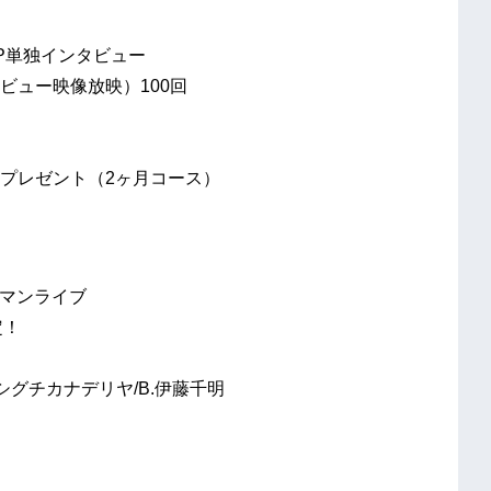
1P単独インタビュー
ビュー映像放映）100回
プレゼント（2ヶ月コース）
hワンマンライブ
定！
ハシグチカナデリヤ/B.伊藤千明