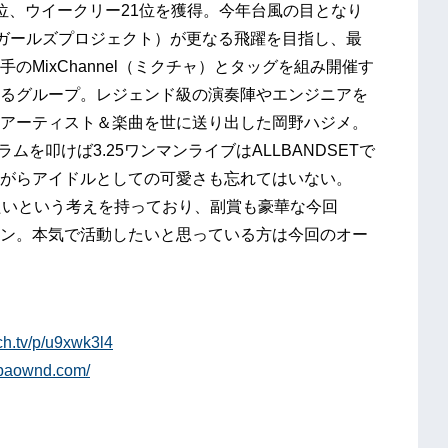
位、ウイークリー21位を獲得。今年台風の目となり
チェリーガールズプロジェクト）が更なる飛躍を目指し、最
MixChannel（ミクチャ）とタッグを組み開催す
るグループ。レジェンド級の演奏陣やエンジニアを
アーティスト＆楽曲を世に送り出した岡野ハジメ。
を叩けば3.25ワンマンライブはALLBANDSETで
がらアイドルとしての可愛さも忘れてはいない。
たいという考えを持っており、副賞も豪華な今回
ション。本気で活動したいと思っている方は今回のオー
xch.tv/p/u9xwk3l4
ebaownd.com/