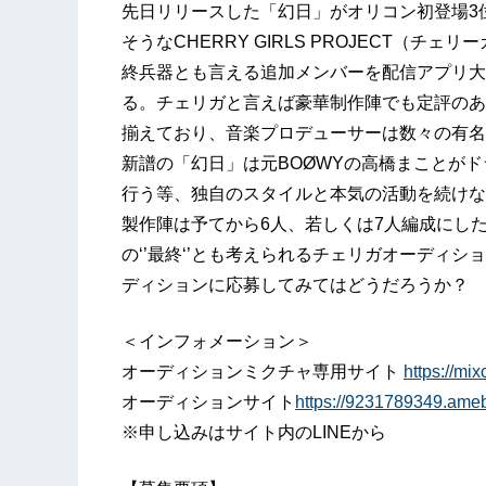
先日リリースした「幻日」がオリコン初登場3
そうなCHERRY GIRLS PROJECT（
終兵器とも言える追加メンバーを配信アプリ大手の
る。チェリガと言えば豪華制作陣でも定評のあ
揃えており、音楽プロデューサーは数々の有名
新譜の「幻日」は元BOØWYの高橋まことがドラム
行う等、独自のスタイルと本気の活動を続けな
製作陣は予てから6人、若しくは7人編成にし
の‘’最終‘’とも考えられるチェリガオーディ
ディションに応募してみてはどうだろうか？
＜インフォメーション＞
オーディションミクチャ専用サイト
https://mi
オーディションサイト
https://9231789349.am
※申し込みはサイト内のLINEから