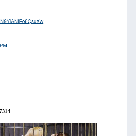
Q0N9YiANIFo8QsuXw
RPM
7314