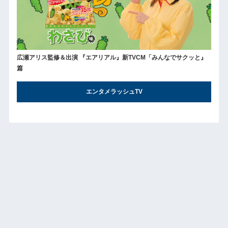
広瀬アリス監修＆出演 『エアリアル』新TVCM「みんなでサクッと』
篇
エンタメラッシュTV