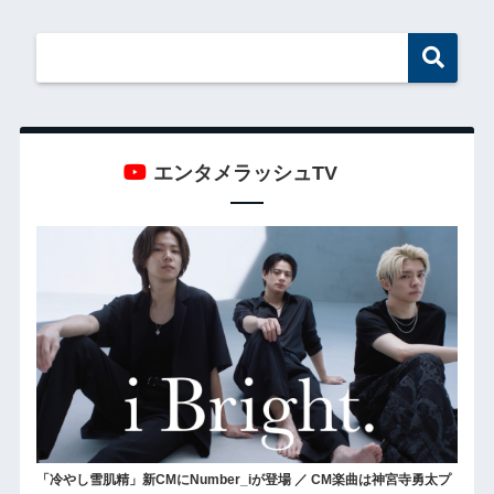
エンタメラッシュTV
「冷やし雪肌精」新CMにNumber_iが登場 ／ CM楽曲は神宮寺勇太プ