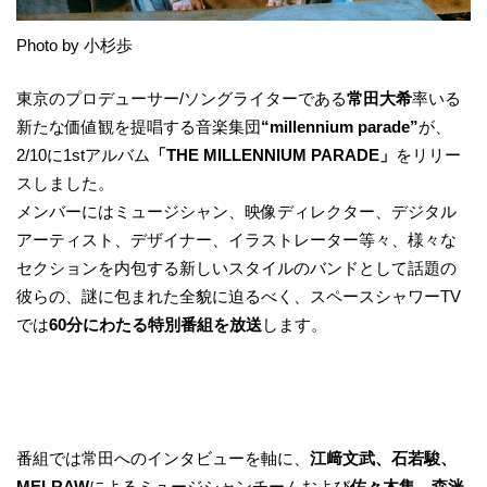
Photo by 小杉歩
東京のプロデューサー/ソングライターである
常田大希
率いる
新たな価値観を提唱する音楽集団
“millennium parade”
が、
2/10に1stアルバム
「THE MILLENNIUM PARADE」
をリリー
スしました。
メンバーにはミュージシャン、映像ディレクター、デジタル
アーティスト、デザイナー、イラストレーター等々、様々な
セクションを内包する新しいスタイルのバンドとして話題の
彼らの、謎に包まれた全貌に迫るべく、スペースシャワーTV
では
60分にわたる特別番組を放送
します。
番組では常田へのインタビューを軸に、
江﨑文武、石若駿、
MELRAW
によるミュージシャンチームおよび
佐々木集、森洸