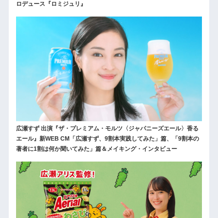
ロデュース『ロミジュリ』
広瀬すず 出演『ザ・プレミアム・モルツ〈ジャパニーズエール〉香る
エール』新WEB CM「広瀬すず、9割本実践してみた」篇、「9割本の
著者に1割は何か聞いてみた」篇＆メイキング・インタビュー