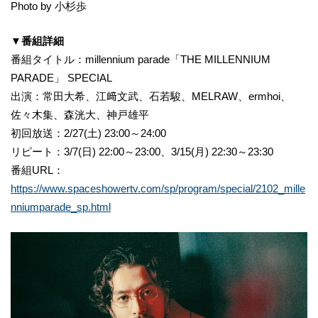
Photo by 小杉歩
▼番組詳細
番組タイトル：millennium parade「THE MILLENNIUM
PARADE」 SPECIAL
出演：常田大希、江﨑文武、石若駿、MELRAW、ermhoi、
佐々木集、森洸大、神戸雄平
初回放送：2/27(土) 23:00～24:00
リピート：3/7(日) 22:00～23:00、3/15(月) 22:30～23:30
番組URL：
https://www.spaceshowertv.com/sp/program/special/2102_mille
nniumparade_sp.html