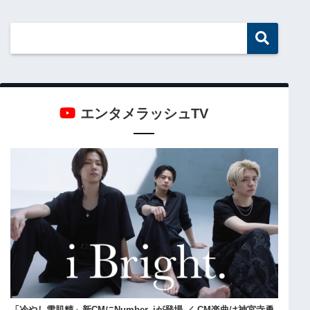
エンタメラッシュTV
「冷やし雪肌精」新CMにNumber_iが登場 ／ CM楽曲は神宮寺勇