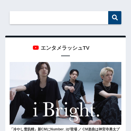
エンタメラッシュTV
「冷やし雪肌精」新CMにNumber_iが登場 ／ CM楽曲は神宮寺勇太プ