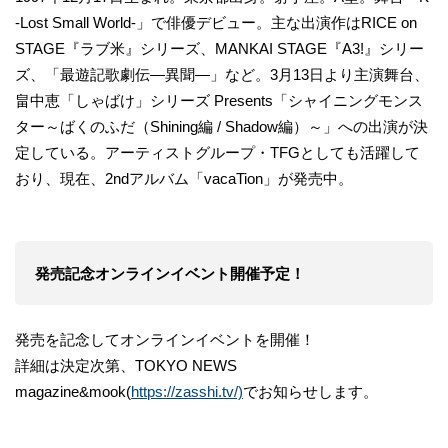
-Lost Small World-」で俳優デビュー。主な出演作はRICE on
STAGE『ラブ米』シリーズ、MANKAI STAGE『A3!』シリー
ズ、「最遊記歌劇伝―異聞―」など。3月13日より主演舞台、
畠中恵「しゃばけ」シリーズ Presents「シャイニングモンス
ター～ばくのふだ（Shining編 / Shadow編）～」への出演が決
定している。アーティストグループ・TFGとしても活躍して
おり、現在、2ndアルバム「vacaTion」が発売中。
発売記念オンラインイベント開催予定！
発売を記念してオンラインイベントを開催！
詳細は決定次第、TOKYO NEWS
magazine&mook(
https://zasshi.tv/)
でお知らせします。