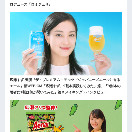
ロデュース『ロミジュリ』
広瀬すず 出演『ザ・プレミアム・モルツ〈ジャパニーズエール〉香る
エール』新WEB CM「広瀬すず、9割本実践してみた」篇、「9割本の
著者に1割は何か聞いてみた」篇＆メイキング・インタビュー