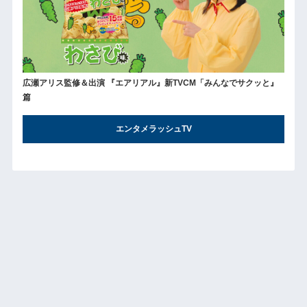
広瀬アリス監修＆出演 『エアリアル』新TVCM「みんなでサクッと』
篇
エンタメラッシュTV