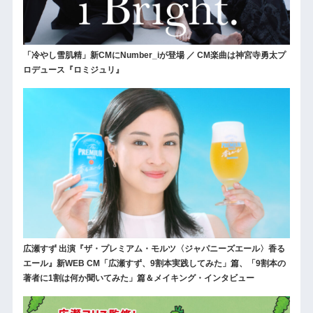
「冷やし雪肌精」新CMにNumber_iが登場 ／ CM楽曲は神宮寺勇太プ
ロデュース『ロミジュリ』
広瀬すず 出演『ザ・プレミアム・モルツ〈ジャパニーズエール〉香る
エール』新WEB CM「広瀬すず、9割本実践してみた」篇、「9割本の
著者に1割は何か聞いてみた」篇＆メイキング・インタビュー