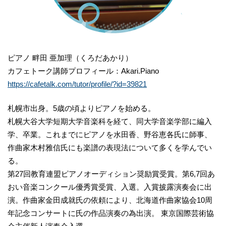
ピアノ 畔田 亜加理（くろだあかり）
カフェトーク講師プロフィール：Akari.Piano
https://cafetalk.com/tutor/profile/?id=39821
札幌市出身。5歳の頃よりピアノを始める。
札幌大谷大学短期大学音楽科を経て、同大学音楽学部に編入
学、卒業。これまでにピアノを水田香、野谷恵各氏に師事、
作曲家木村雅信氏にも楽譜の表現法について多くを学んでい
る。
第27回教育連盟ピアノオーディション奨励賞受賞。第6,7回あ
おい音楽コンクール優秀賞受賞、入選。入賞披露演奏会に出
演。作曲家金田成就氏の依頼により、北海道作曲家協会10周
年記念コンサートに氏の作品演奏の為出演。 東京国際芸術協