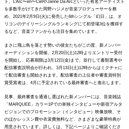
ト。L’Arc〜en〜CielやJanne Da Arcといった有名アーティスト
を多数手がけてきた岡野ハジメが音楽プロデューサーを務
め、2021年2月9日(火)に発売した6thシングル「幻日」は、オ
リコンのデイリーシングルランキングにて初登場3位を獲得す
るなど、音楽ファンからも注目を集めています。
まさに飛ぶ鳥を落とす勢いの彼女たちがこの度、新メンバー
オーディションを開催。2月20日(土)12時よりエントリー受付
を開始し、応募期限は3月12日(金)まで。並行して書類選考や
配信審査説明会が行われ、3月13日(土)12時からはミクチャに
て配信審査も開始されます。配信審査の上位者や審査員特別
賞受賞者は、4月に予定されている最終審査へと進出します。
見事、最終審査を通過し選ばれた新メンバーには、音楽雑誌
「MARQUEE」カラー1Pでの単独インタビューや新宿アルタ
ビジョンでのプロモーション（インタビュー）映像放映、そ
のほかレッスン費や衣裳費無料など、さまざまな豪華特典が
用意されています。詳しくは、下記ページよりご確認くださ