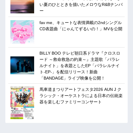
い夏のひとときを描いたメロウなR&Bナンバ
ー
fav me、キュートな表情満載の2ndシングル
CD表題曲「にゃんてずるいの！」MVを公開
BILLY BOO テレビ朝日系ドラマ『クロスロ
ード ～救命救急の約束～』主題歌「パラレ
ルナイト」を表題としたEP「パラレルナイ
ト-EP-」を配信リリース！新曲
「BANDAGE」ライブ映像を公開！
馬車道まつりアートフェスタ2026 AUN J ク
ラシック・オーケストラによる日本の伝統楽
器を楽しむファミリーコンサート