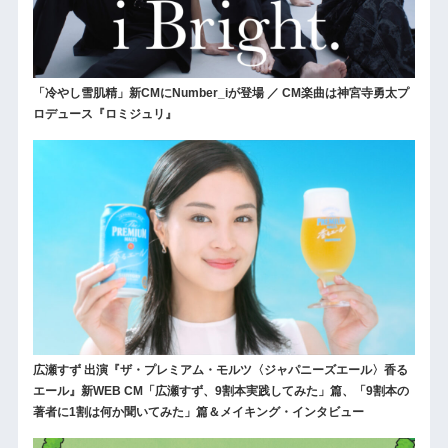
「冷やし雪肌精」新CMにNumber_iが登場 ／ CM楽曲は神宮寺勇太プ
ロデュース『ロミジュリ』
広瀬すず 出演『ザ・プレミアム・モルツ〈ジャパニーズエール〉香る
エール』新WEB CM「広瀬すず、9割本実践してみた」篇、「9割本の
著者に1割は何か聞いてみた」篇＆メイキング・インタビュー