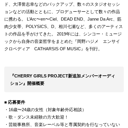
ド、大澤誉志幸などのバックアップ、数々のスタジオセッシ
ョンなどの活動とともに、プロデューサーとして数々の作品
に携わる。 L’Arc〜en〜Ciel、DEAD END、Janne Da Arc、筋
肉少女帯、POLYSICS、D、相川七瀬など、多くのアーティス
トの作品を手がけてきた。 2019年には、シンコー・ミュージ
ックから自身の音楽哲学をまとめた『岡野ハジメ エンサイ
クロペディア CATHARSIS OF MUSIC』を刊行。
『CHERRY GIRLS PROJECT新追加メンバーオーディ
ション』開催概要
■ 応募要件
・16歳〜24歳の女性（対象年齢外応相談）
・歌・ダンス未経験の方大歓迎！
・芸能事務所、音楽レーベル等と専属契約を行なっていない