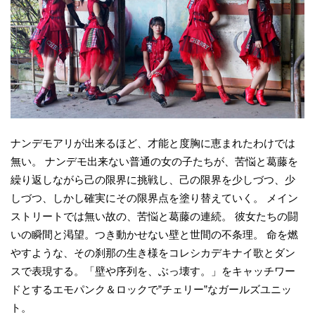
ナンデモアリが出来るほど、才能と度胸に恵まれたわけでは
無い。 ナンデモ出来ない普通の女の子たちが、苦悩と葛藤を
繰り返しながら己の限界に挑戦し、己の限界を少しづつ、少
しづつ、しかし確実にその限界点を塗り替えていく。 メイン
ストリートでは無い故の、苦悩と葛藤の連続。 彼女たちの闘
いの瞬間と渇望。つき動かせない壁と世間の不条理。 命を燃
やすような、その刹那の生き様をコレシカデキナイ歌とダン
スで表現する。「壁や序列を、ぶっ壊す。」をキャッチワー
ドとするエモパンク＆ロックで”チェリー”なガールズユニッ
ト。