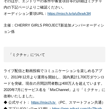
そのほか、エントリーの条件や審査項目等の詳細はミクチャ
内の下記ページよりご確認ください。
オーディション要項URL：
https://mixch.tv/p/u9xwk3l4
主催：CHERRY GIRLS PROJECT新追加メンバーオーディシ
ョン係
「ミクチャ」について
ライブ配信と動画投稿でコミュニケーションを楽しめるアプ
リ。2013年12月より運用を開始し、国内累計1,700万ダウンロ
ードを突破。現在の月間訪問者数は400万人を超えています。
2020年7月にサービス名を「MixChannel」より「ミクチャ」に
改称いたしました。
◆ 公式サイト：
https://mixch.tv
（PC、スマートフォン共通）
◆ アプリダウンロードURL：
https://app.adjust.com/4u79cnb