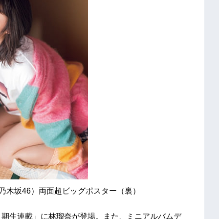
祐希（乃木坂46）両面超ビッグポスター（裏）
6・４期生連載」に林瑠奈が登場。また、ミニアルバムデ