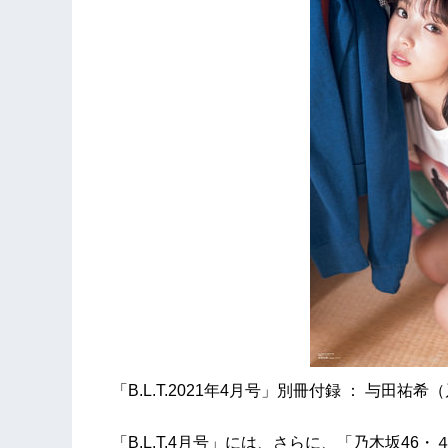
「B.L.T.2021年4月号」別冊付録 ： 与田
「B.L.T.4月号」には、さらに、「乃木坂4