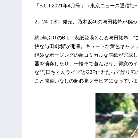
「B.L.T.2021年4月号」（東京ニュース通信社
2／24（水）発売、乃木坂46の与田祐希が務める
約1年ぶりのB.L.T.表紙登場となる与田祐希
快な与田劇場”が開演。キュートな黄色キャッ
絶妙なポージングの超コミカルな表紙が完成し
器を演奏したり、一輪車で遊んだり、得意のイ
な“与田ちゃんライフ”が23Pにわたって繰り広
こと間違いなしの超必見グラビアになっていま