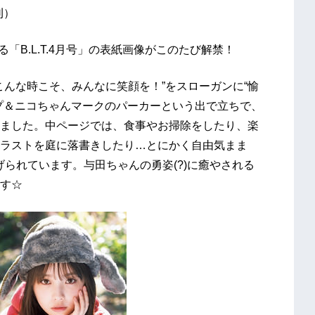
刊）
「B.L.T.4月号」の表紙画像がこのたび解禁！
。“こんな時こそ、みんなに笑顔を！”をスローガンに“愉
プ＆ニコちゃんマークのパーカーという出で立ちで、
ました。中ページでは、食事やお掃除をしたり、楽
ラストを庭に落書きしたり…とにかく自由気まま
げられています。与田ちゃんの勇姿(?)に癒やされる
す☆