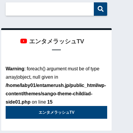
エンタメラッシュTV
Warning
: foreach() argument must be of type
array|object, null given in
/home/laby01/entamerush.jp/public_html/wp-
content/themes/sango-theme-child/ad-
side01.php
on line
15
エンタメラッシュTV