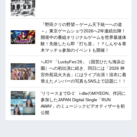
『野田クリの野望～ゲーム天下統一への道
～』東京ゲームショウ2026へ2年連続出陣！
開発中の番組オリジナルゲームを世界最速体
験！失敗したら即「打ち首」！？しんや＆青
木マッチョ参加のイベントも開催！
≒JOY 「LuckyFes’26」（国営ひたち海浜公
園）への初出演に続き、同日には「2026 神
宮外苑花火大会」にはライブ出演！浴衣に着
替えたメンバーの写真もSNS上で話題に！！
‘リリースまでD-1’ i-dleのMIYEON、作詞に
参加したJAPAN Digital Single「RUN
AWAY」のミュージックビデオティザーを初
公開