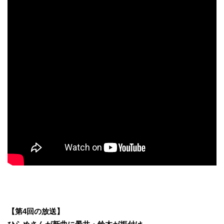
【第4
回の
放送】