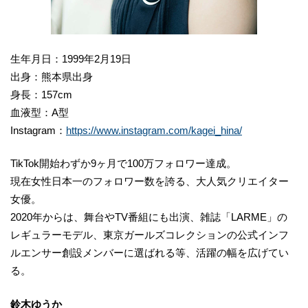
生年月日：1999年2月19日
出身：熊本県出身
身長：157cm
血液型：A型
Instagram：
https://www.instagram.com/kagei_hina/
TikTok開始わずか9ヶ⽉で100万フォロワー達成。
現在女性日本一のフォロワー数を誇る、大人気クリエイター
女優。
2020年からは、舞台やTV番組にも出演、雑誌「LARME」の
レギュラーモデル、東京ガールズコレクションの公式インフ
ルエンサー創設メンバーに選ばれる等、活躍の幅を広げてい
る。
鈴木ゆうか