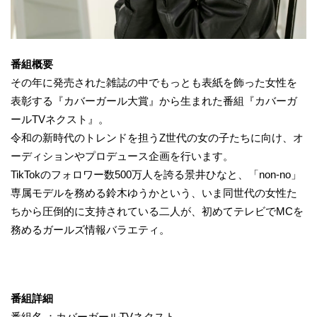
番組概要
その年に発売された雑誌の中でもっとも表紙を飾った女性を
表彰する『カバーガール大賞』から生まれた番組『カバーガ
ールTVネクスト』。
令和の新時代のトレンドを担うZ世代の女の子たちに向け、オ
ーディションやプロデュース企画を行います。
TikTokのフォロワー数500万人を誇る景井ひなと、「non-no」
専属モデルを務める鈴木ゆうかという、いま同世代の女性た
ちから圧倒的に支持されている二人が、初めてテレビでMCを
務めるガールズ情報バラエティ。
番組
詳細
番組名 ：カバーガールTVネクスト