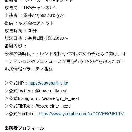
放送局 ：TBSチャンネル1
出演者 ：景井ひな/鈴木ゆうか
提供 ：株式会社アメット
放送時間 ：30分
放送日時 ：毎月1回放送 23:30〜
番組内容 ：
令和の新時代・トレンドを担うZ世代の女の子たちに向け、オ
ーディションやプロデュース企画を行うTVの枠を超えたガー
ルズ情報バラエティ番組
▷公式HP：
https://covergirl-tv.jp/
▷公式Twitter：@covergirltvnext
▷公式Instagram：@covergirl_tv_next
▷公式TikTok：@covergirltv_next
▷公式YouTube：
https://www.youtube.com/c/COVERGIRLTV
出演者プロフィール