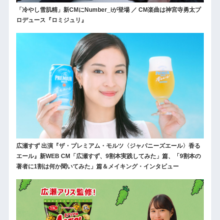
「冷やし雪肌精」新CMにNumber_iが登場 ／ CM楽曲は神宮寺勇太プ
ロデュース『ロミジュリ』
広瀬すず 出演『ザ・プレミアム・モルツ〈ジャパニーズエール〉香る
エール』新WEB CM「広瀬すず、9割本実践してみた」篇、「9割本の
著者に1割は何か聞いてみた」篇＆メイキング・インタビュー