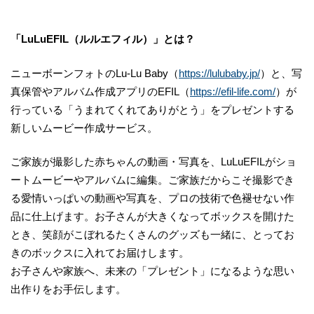
「LuLuEFIL（ルルエフィル）」とは？
ニューボーンフォトのLu-Lu Baby（
https://lulubaby.jp/
）と、写
真保管やアルバム作成アプリのEFIL（
https://efil-life.com/
）が
行っている「うまれてくれてありがとう」をプレゼントする
新しいムービー作成サービス。
ご家族が撮影した赤ちゃんの動画・写真を、LuLuEFILがショ
ートムービーやアルバムに編集。ご家族だからこそ撮影でき
る愛情いっぱいの動画や写真を、プロの技術で色褪せない作
品に仕上げます。お子さんが大きくなってボックスを開けた
とき、笑顔がこぼれるたくさんのグッズも一緒に、とってお
きのボックスに入れてお届けします。
お子さんや家族へ、未来の「プレゼント」になるような思い
出作りをお手伝します。