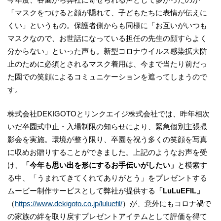
「マスクをつけると顔が隠れて、子どもたちに表情が伝えに
くい」というもの。保護者側からも同様に「お互いがいつも
マスクなので、お世話になっている担任の先生の顔すらよく
分からない」といった声も。新型コロナウイルス感染拡大防
止のために必須とされるマスク着用は、今まで当たり前だっ
た園での笑顔によるコミュニケーションを遮ってしまうので
す。
株式会社DEKIGOTOとリンクエイジ株式会社では、昨年相次
いだ卒園式中止・入場制限の知らせにより、緊急個別主張撮
影会を実施。環境が整う限り、卒園を祝う多くの笑顔を写真
に収めお贈りすることができました。上記のようなお声を受
け、
「今年も思い出を形にするお手伝いがしたい」
と模索す
る中、「うまれてきてくれてありがとう」をプレゼントする
ムービー制作サービスとして弊社が提供する
「LuLuEFIL」
（
https://www.dekigoto.co.jp/luluefil/
）が、意外にもコロナ禍で
の家族の絆を取り戻すプレゼントアイテムとして評価を得て