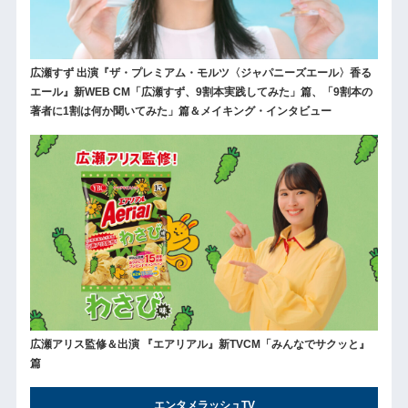
広瀬すず 出演『ザ・プレミアム・モルツ〈ジャパニーズエール〉香る
エール』新WEB CM「広瀬すず、9割本実践してみた」篇、「9割本の
著者に1割は何か聞いてみた」篇＆メイキング・インタビュー
広瀬アリス監修＆出演 『エアリアル』新TVCM「みんなでサクッと』
篇
エンタメラッシュTV