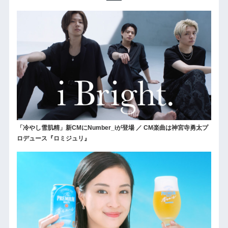
「冷やし雪肌精」新CMにNumber_iが登場 ／ CM楽曲は神宮寺勇太プ
ロデュース『ロミジュリ』