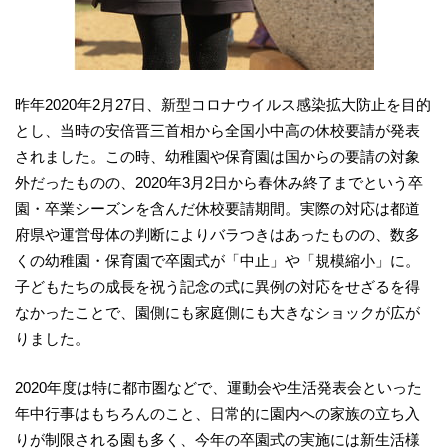
昨年2020年2月27日、新型コロナウイルス感染拡大防止を目的
とし、当時の安倍晋三首相から全国小中高の休校要請が発表
されました。この時、幼稚園や保育園は国からの要請の対象
外だったものの、2020年3月2日から春休み終了までという卒
園・卒業シーズンを含んだ休校要請期間。実際の対応は都道
府県や運営母体の判断によりバラつきはあったものの、数多
くの幼稚園・保育園で卒園式が「中止」や「規模縮小」に。
子どもたちの成長を祝う記念の式に異例の対応をせざるを得
なかったことで、園側にも家庭側にも大きなショックが広が
りました。
2020年度は特に都市圏などで、運動会や生活発表会といった
年中行事はもちろんのこと、日常的に園内への家族の立ち入
りが制限される園も多く、今年の卒園式の実施には新生活様