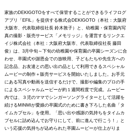
家族のDEKIGOTOをすべて保管することができるライフログ
アプリ「EFIL」を提供する株式会DEKIGOTO（本社：大阪府
大阪市、代表取締役社長 鈴木敦子）と、幼稚園・保育園内写
真の撮影・販売サービス「メモリッジ」を運営するリンクエ
イジ株式会社（本社：大阪府大阪市、代表取締役社長 藤田
俊）は、3月中旬～下旬の幼稚園や保育園の卒園シーズンに合
わせ、卒園式や謝恩会での放映用、子どもたちや先生方への
記念品、お友達との思い出の品として利用できるスペシャル
ムービーの制作＋販売サービスを開始いたしました。お手元
にある写真や動画を送信するだけで、撮影や編集のプロの手
によるスペシャルムービーが約１週間程度で完成。ムービー
内では、３児のママでシンガーソングライターとして活躍を
続けるMINMIが愛娘の卒園式のために書き下ろした名曲「タ
イムカプセル」を使用。「思い出や感謝の気持ちをタイムカ
プセルに詰め込んでお守りにして、前に進んで行こう！」と
いう応援の気持ちが込められた卒園ムービーが仕上がりま