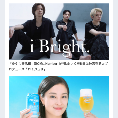
「冷やし雪肌精」新CMにNumber_iが登場 ／ CM楽曲は神宮寺勇太プ
ロデュース『ロミジュリ』