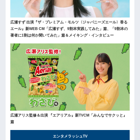
広瀬すず 出演『ザ・プレミアム・モルツ〈ジャパニーズエール〉香る
エール』新WEB CM「広瀬すず、9割本実践してみた」篇、「9割本の
著者に1割は何か聞いてみた」篇＆メイキング・インタビュー
広瀬アリス監修＆出演 『エアリアル』新TVCM「みんなでサクッと』
篇
エンタメラッシュTV