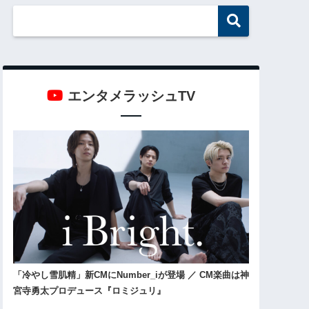
エンタメラッシュTV
「冷やし雪肌精」新CMにNumber_iが登場 ／ CM楽曲は神
宮寺勇太プロデュース『ロミジュリ』