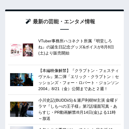
最新の芸能・エンタメ情報
VTuber事務所ハコネクト所属『明堂しろ
ね』の誕生日記念グッズ&ボイスが8月8日
(土)より販売開始
【本編映像解禁】『クラプトン・フェスティ
ヴァル』第二弾「エリック・クラプトン：セ
ッションズ・フォー・ロバート・ジョンソン
2004」8/21（金）公開まであと２週！
小川史記(BUDDiiS)＆瀬戸利樹W主演 金曜ド
ラマ『しもべの王子様』第7話場面写真・あ
らすじ・PR動画解禁/8月14日(金)よる11時
～放送