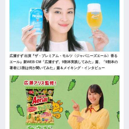
広瀬すず 出演『ザ・プレミアム・モルツ〈ジャパニーズエール〉香る
エール』新WEB CM「広瀬すず、9割本実践してみた」篇、「9割本の
著者に1割は何か聞いてみた」篇＆メイキング・インタビュー