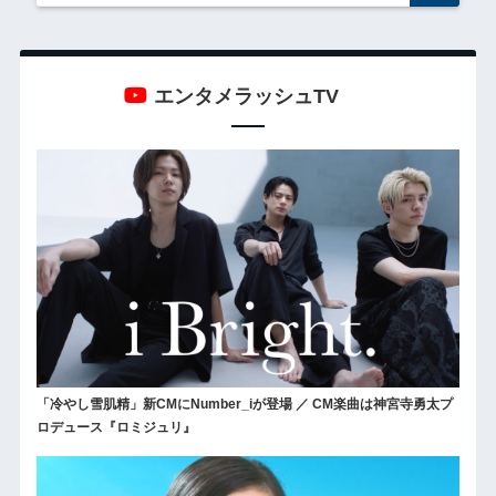
エンタメラッシュTV
「冷やし雪肌精」新CMにNumber_iが登場 ／ CM楽曲は神宮寺勇太プ
ロデュース『ロミジュリ』