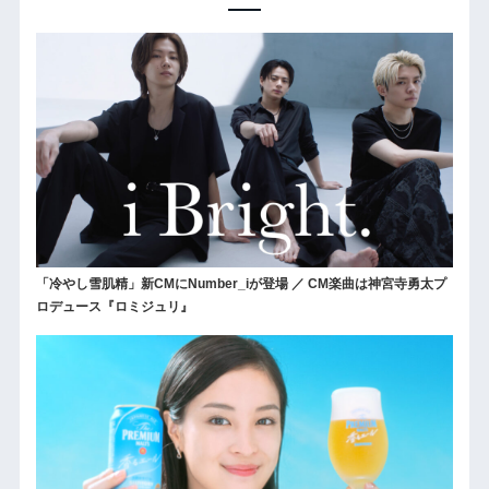
「冷やし雪肌精」新CMにNumber_iが登場 ／ CM楽曲は神宮寺勇太プ
ロデュース『ロミジュリ』