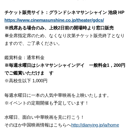
チケット販売サイト：グランドシネマサンシャイン 池袋 HP
https://www.cinemasunshine.co.jp/theater/gdcs/
※残席ある場合のみ、上映
2
日前の開場時より窓口販売
※
全席指定席のため、なくなり次第チケット販売終了となり
ますので、ご了承ください。
鑑賞料金：通常料金
※毎週水曜日はシネマサンシャインデイ 一般料金
1
，
200
円
でご鑑賞いただけま す
※高校生以下 1,000円
毎週水曜日に一本の人気中華映画を上映いたします。
※イベントの定期開催も予定しています！
水曜日、面白い中華映画を見に行こう！
そのほか中国映画情報はこちらへ
http://dianying.jp/ja/home