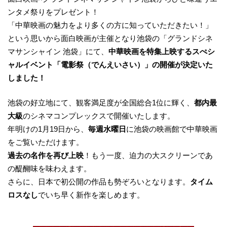
ンタメ祭りをプレゼント！
「中華映画の魅力をより多くの方に知っていただきたい！」
という思いから面白映画が主催となり池袋の「グランドシネ
マサンシャイン 池袋」にて、
中華映画を特集上映するスぺシ
ャルイベント「電影祭（でんえいさい）」の開催が決定いた
しました！
池袋の好立地にて、観客満足度が全国総合1位に輝く、
都内最
大級
のシネマコンプレックスで開催いたします。
年明けの1月19日から、
毎週水曜日
に池袋の映画館で中華映画
をご覧いただけます。
過去の名作を再び上映
！もう一度、迫力の大スクリーンであ
の醍醐味を味わえます。
さらに、日本で初公開の作品も勢ぞろいとなります。
タイム
ロスなし
でいち早く新作を楽しめます。