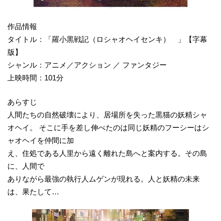
作品情報
タイトル：「羅小黒戦記（ロシャオヘイセンキ） 」【字幕
版】
シャンル：アニメ／アクション ／ ファンタジー
上映時間：101分
あらすじ
人間たちの自然破壊により、居場所を失った黒猫の妖精シャ
オヘイ。 そこに手を差し伸べたのは同じ妖精のフーシーはシ
ャオヘイを仲間に加
え、住処である人里から遠く離れた島へと案内する。その島
に、人間で
ありながら最強の執行人ムゲンが現れる。人と妖精の未来
は、果たして…