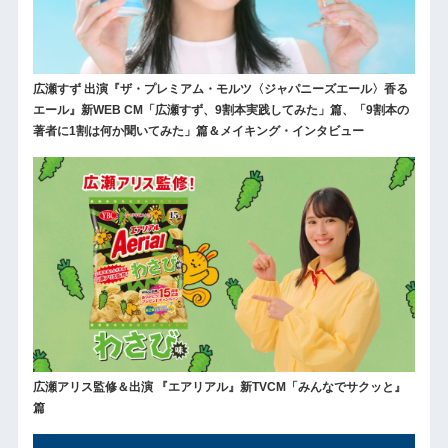
広瀬すず 出演『ザ・プレミアム・モルツ〈ジャパニーズエール〉香る
エール』新WEB CM「広瀬すず、9割本実践してみた」篇、「9割本の
著者に1割は何か聞いてみた」篇＆メイキング・インタビュー
広瀬アリス監修＆出演 『エアリアル』新TVCM「みんなでサクッと』
篇