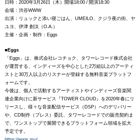
日時：2020年3月26日（木）開場18:00 / 開演18:30
会場：渋谷WWW
出演：リュックと添い寝ごはん、UMEILO、クジラ夜の街、ヤ
ユヨ、伊津 創汰（O.A.）
主催・企画・制作：Eggs
■Eggs
「Eggs」は、株式会社レコチョク、タワーレコード株式会社
が運営する、インディーズを中心とした2万組以上のアーティ
ストと30万人以上のリスナーが登録する無料音楽プラットフ
ォームです。
今後は、個人で活動するアーティストやインディーズ音楽関
連企業向けに新サービス『TOWER CLOUD』を2020年春にリ
リースし、様々な音楽配信サービス（DSP）へのデリバリー
や、CD制作（プレス）委託、タワーレコードでの販売契約ま
で、ワンストップで展開できるプラットフォーム領域を拡大
予定です。
https://eggs.mu/