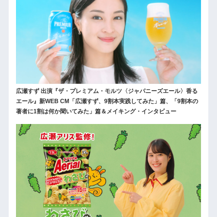
広瀬すず 出演『ザ・プレミアム・モルツ〈ジャパニーズエール〉香る
エール』新WEB CM「広瀬すず、9割本実践してみた」篇、「9割本の
著者に1割は何か聞いてみた」篇＆メイキング・インタビュー