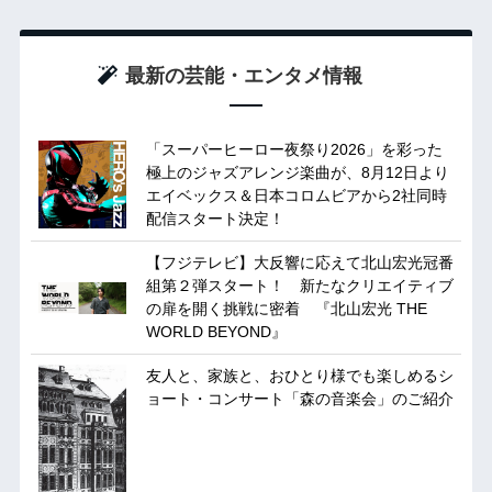
最新の芸能・エンタメ情報
「スーパーヒーロー夜祭り2026」を彩った
極上のジャズアレンジ楽曲が、8月12日より
エイベックス＆日本コロムビアから2社同時
配信スタート決定！
【フジテレビ】大反響に応えて北山宏光冠番
組第２弾スタート！ 新たなクリエイティブ
の扉を開く挑戦に密着 『北山宏光 THE
WORLD BEYOND』
友人と、家族と、おひとり様でも楽しめるシ
ョート・コンサート「森の音楽会」のご紹介