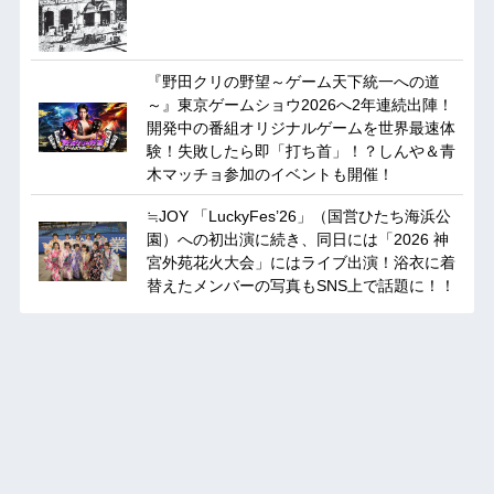
『野田クリの野望～ゲーム天下統一への道
～』東京ゲームショウ2026へ2年連続出陣！
開発中の番組オリジナルゲームを世界最速体
験！失敗したら即「打ち首」！？しんや＆青
木マッチョ参加のイベントも開催！
≒JOY 「LuckyFes’26」（国営ひたち海浜公
園）への初出演に続き、同日には「2026 神
宮外苑花火大会」にはライブ出演！浴衣に着
替えたメンバーの写真もSNS上で話題に！！