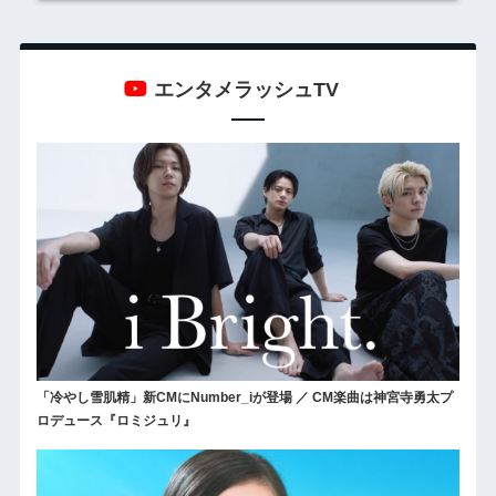
エンタメラッシュTV
「冷やし雪肌精」新CMにNumber_iが登場 ／ CM楽曲は神宮寺勇太プ
ロデュース『ロミジュリ』