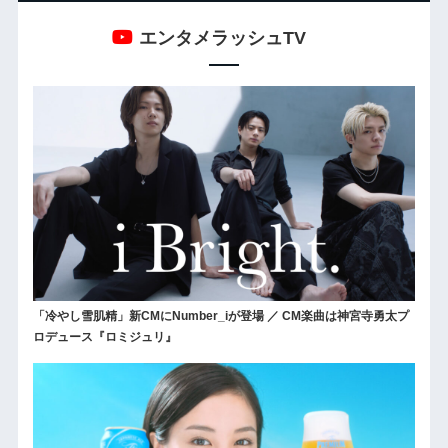
エンタメラッシュTV
「冷やし雪肌精」新CMにNumber_iが登場 ／ CM楽曲は神宮寺勇太プ
ロデュース『ロミジュリ』