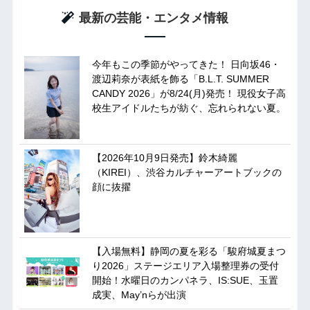
最新の芸能・エンタメ情報
今年もこの季節がやってきた！ 日向坂46・
渡辺莉奈が表紙を飾る「B.L.T. SUMMER
CANDY 2026」が8/24(月)発売！ 現役女子高
校生アイドルたちが紡ぐ、忘れられない夏。
【2026年10月9日発売】鈴木綺麗
（KIREI）、渋谷カルチャーアートブックの
顔に抜擢
【入場無料】静岡の夏を彩る「駿府城夏まつ
り2026」ステージエリア入場整理券の受付
開始！水曜日のカンパネラ、IS:SUE、玉置
成実、May’nらが出演