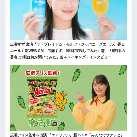
広瀬すず 出演『ザ・プレミアム・モルツ〈ジャパニーズエール〉香る
エール』新WEB CM「広瀬すず、9割本実践してみた」篇、「9割本の
著者に1割は何か聞いてみた」篇＆メイキング・インタビュー
広瀬アリス監修＆出演 『エアリアル』新TVCM「みんなでサクッと』