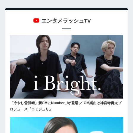
エンタメラッシュTV
「冷やし雪肌精」新CMにNumber_iが登場 ／ CM楽曲は神宮寺勇太プ
ロデュース『ロミジュリ』