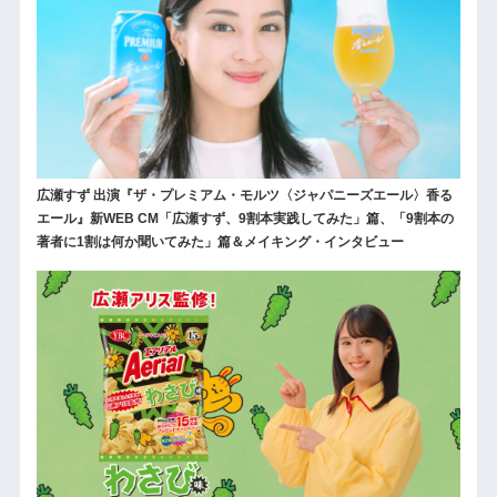
広瀬すず 出演『ザ・プレミアム・モルツ〈ジャパニーズエール〉香る
エール』新WEB CM「広瀬すず、9割本実践してみた」篇、「9割本の
著者に1割は何か聞いてみた」篇＆メイキング・インタビュー