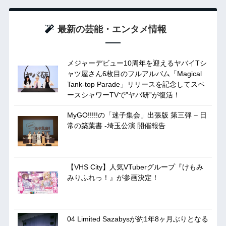
最新の芸能・エンタメ情報
メジャーデビュー10周年を迎えるヤバイTシ
ャツ屋さん6枚目のフルアルバム「Magical
Tank-top Parade」リリースを記念してスペ
ースシャワーTVで”ヤバ研”が復活！
MyGO!!!!!の「迷子集会」出張版 第三弾 – 日
常の築葉書 -埼玉公演 開催報告
【VHS City】人気VTuberグループ『けもみ
みりふれっ！』が参画決定！
04 Limited Sazabysが約1年8ヶ月ぶりとなる