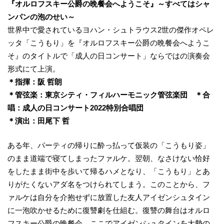
『オルロフスキー公爵の晩餐会へようこそ』～すべてはシャ
ンパンの泡のせい～
世界中で愛されているヨハン・シュトラウス2世の傑作オペレ
ッタ「こうもり」を『オルロフスキー公爵の晩餐会へようこ
そ』のタイトルで「成人の日コンサート」ならではの演奏会
形式にて上演。
＊指揮：阪 哲朗
＊管弦楽：東京シティ・フィルハーモニック管弦楽団 ＊合
唱：成人の日コンサート2022特別合唱団
＊演出：田尾下 哲
ある年、パーティの帰りに酔っ払って仮装の「こうもり姿」
のまま道端で寝てしまったファルケ。翌朝、なさけない恰好
をしたまま街中を歩いて帰るハメとなり、「こうもり」とあ
りがたくないアダ名をつけられてしまう。このことから、フ
ァルケは自分を介抱せずに放置した友人アイゼンシュタイン
に一泡吹かせるために復讐劇を仕組む。復讐の舞台はオルロ
フスキー公爵の晩餐会。ここでアイゼンシュタインを大勢の