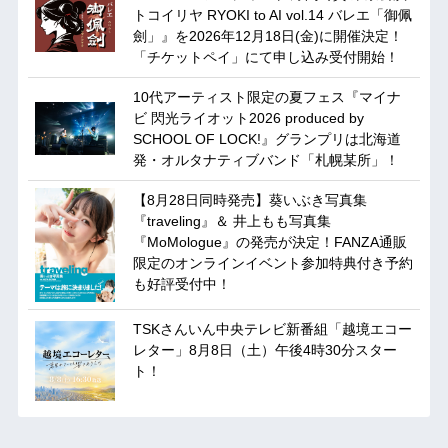
トコイリヤ RYOKI to AI vol.14 バレエ「御佩
劍」』を2026年12月18日(金)に開催決定！
「チケットペイ」にて申し込み受付開始！
10代アーティスト限定の夏フェス『マイナ
ビ 閃光ライオット2026 produced by
SCHOOL OF LOCK!』グランプリは北海道
発・オルタナティブバンド「札幌某所」！
【8月28日同時発売】葵いぶき写真集
『traveling』＆ 井上もも写真集
『MoMologue』の発売が決定！FANZA通販
限定のオンラインイベント参加特典付き予約
も好評受付中！
TSKさんいん中央テレビ新番組「越境エコー
レター」8月8日（土）午後4時30分スター
ト！