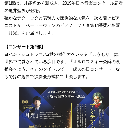
第1部は、才能煌めく新成人、2019年日本音楽コンクール覇者
の亀井聖矢が登場。
確かなテクニックと表現力で圧倒的な人気を 誇る若きピア
ニストが、ベートーヴェンのピアノ・ソナタ第14番嬰ハ短調
「月光」をお届けします。
【コンサート第2部】
ヨハン・シュトラウス2世の傑作オペレッタ「こうもり」は、
世界中で愛されている演目です。『オルロフスキー公爵の晩
餐会へようこそ』のタイトルで、「成人の日コンサート」な
らではの趣向で演奏会形式にて上演します。