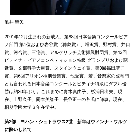
亀井 聖矢
2001年12月生まれの新成人。第88回日本音楽コンクールピア
ノ部門 第1位および岩谷賞（聴衆賞）、増沢賞、野村賞、井口
賞、河合賞、三宅賞、アルゲリッチ芸術振興財団賞、第43回
ピティナ・ピアノコンペティション特級 グランプリおよび聴
衆賞、文部科学大臣賞、スタインウェイ賞、第9回福田靖子
賞、第6回アリオン桐朋音楽賞、他受賞。若手音楽家の登竜門
とも言われる日本音楽コンクールとピティナ特級にダブル優
勝は約30年ぶり。これまでに青木真由子、杉浦日出夫、現
在、上野久子、岡本美智子、長谷正一の各氏に師事。現在、
桐朋学園大学３年在学中。
第2部 ヨハン・シュトラウス2世 新年はウィンナ・ワルツ
に酔いしれて