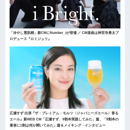
「冷やし雪肌精」新CMにNumber_iが登場 ／ CM楽曲は神宮寺勇太プ
ロデュース『ロミジュリ』
広瀬すず 出演『ザ・プレミアム・モルツ〈ジャパニーズエール〉香る
エール』新WEB CM「広瀬すず、9割本実践してみた」篇、「9割本の
著者に1割は何か聞いてみた」篇＆メイキング・インタビュー