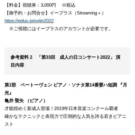
【料金】視聴券：3,000円 ※税込
【御予約・お問合せ】イープラス（Streaming＋）
https://eplus.jp/seijin2022
※ご視聴にはイープラスのアカウントが必要です。
参考資料 2 「第33回 成人の日コンサート2022」 演
目内容
第1部 ベートーヴェン ピアノ・ソナタ第14番嬰ハ短調 『月
光』
亀井 聖矢 （ピアノ）
才能煌めく新成人登場！2019年日本音楽コンクール覇者
確かなテクニックと表現力で圧倒的な人気を誇る若きピアニ
スト