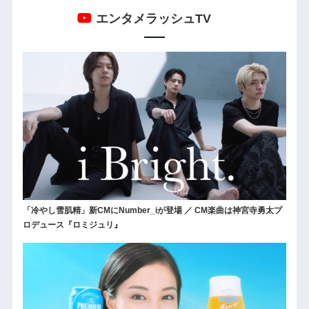
エンタメラッシュTV
「冷やし雪肌精」新CMにNumber_iが登場 ／ CM楽曲は神宮寺勇太プ
ロデュース『ロミジュリ』