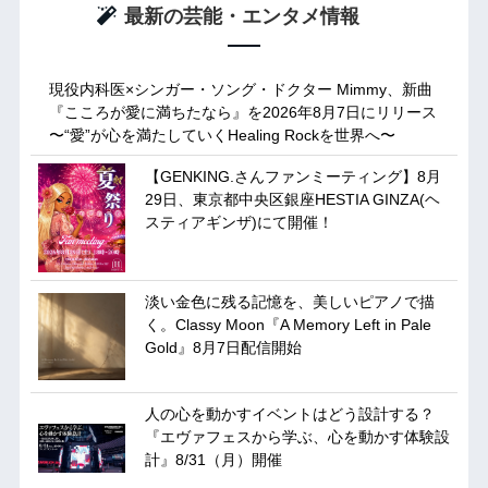
最新の芸能・エンタメ情報
現役内科医×シンガー・ソング・ドクター Mimmy、新曲
『こころが愛に満ちたなら』を2026年8月7日にリリース
〜“愛”が心を満たしていくHealing Rockを世界へ〜
【GENKING.さんファンミーティング】8月
29日、東京都中央区銀座HESTIA GINZA(ヘ
スティアギンザ)にて開催！
淡い金色に残る記憶を、美しいピアノで描
く。Classy Moon『A Memory Left in Pale
Gold』8月7日配信開始
人の心を動かすイベントはどう設計する？
『エヴァフェスから学ぶ、心を動かす体験設
計』8/31（月）開催