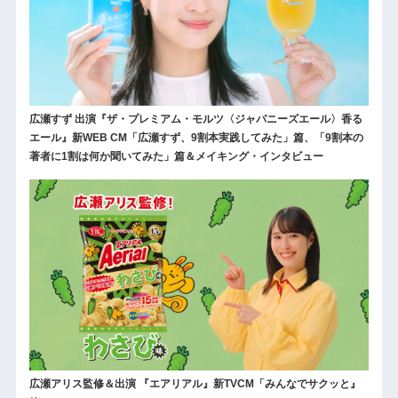
広瀬すず 出演『ザ・プレミアム・モルツ〈ジャパニーズエール〉香る
エール』新WEB CM「広瀬すず、9割本実践してみた」篇、「9割本の
著者に1割は何か聞いてみた」篇＆メイキング・インタビュー
広瀬アリス監修＆出演 『エアリアル』新TVCM「みんなでサクッと』