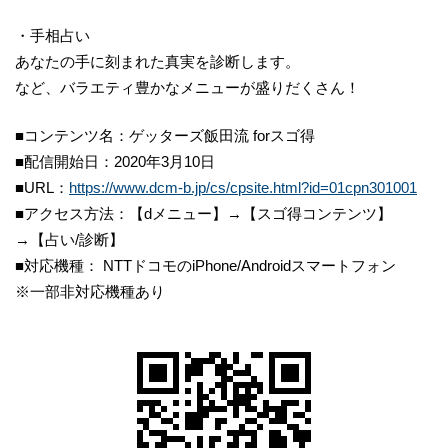
・手相占い
あなたの手に刻まれた真実を診断します。
など、バラエティ豊かなメニューが盛りだくさん！
■コンテンツ名：ゲッターズ飯田流 forスゴ得
■配信開始日：2020年3月10日
■URL：
https://www.dcm-b.jp/cs/cpsite.html?id=01cpn301001
■アクセス方法：【dメニュー】→【スゴ得コンテンツ】
→【占い/診断】
■対応機種： NTTドコモのiPhone/Androidスマートフォン
※一部非対応機種あり