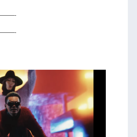
———-
———-