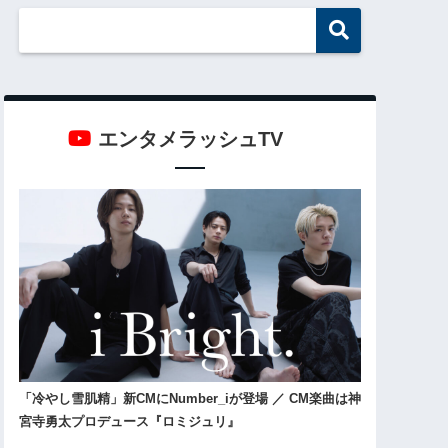
エンタメラッシュTV
「冷やし雪肌精」新CMにNumber_iが登場 ／ CM楽曲は神
宮寺勇太プロデュース『ロミジュリ』