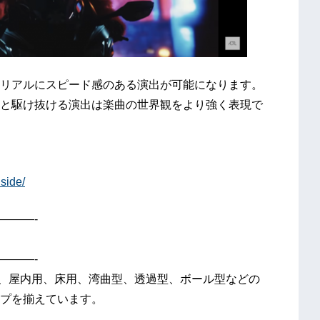
りリアルにスピード感のある演出が可能になります。
と駆け抜ける演出は楽曲の世界観をより強く表現で
nside/
———-
———-
外用、屋内用、床用、湾曲型、透過型、ボール型などの
プを揃えています。