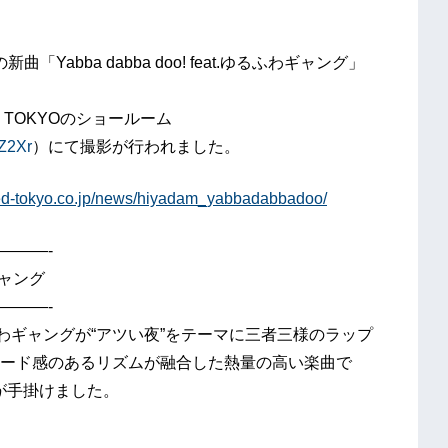
「Yabba dabba doo! feat.ゆるふわギャング」
TOKYOのショールーム
sZ2Xr
）にて撮影が行われました。
.led-tokyo.co.jp/news/hiyadam_yabbadabbadoo/
———-
わギャング
———-
Mとゆるふわギャングが“アツい夜”をテーマに三者三様のラップ
ード感のあるリズムが融合した熱量の高い楽曲で
ahが手掛けました。