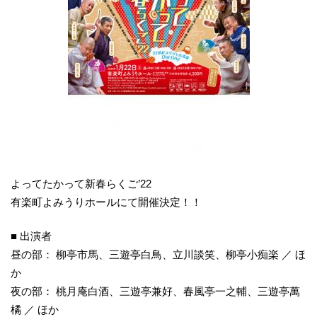
よってたかって新春らくご’22
有楽町よみうりホールにて開催決定！！
■ 出演者
昼の部： 柳亭市馬、三遊亭白鳥、立川談笑、柳亭小痴楽 ／ ほ
か
夜の部： 桃月庵白酒、三遊亭兼好、春風亭一之輔、三遊亭萬
橘 ／ ほか