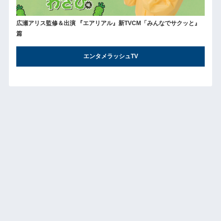
広瀬アリス監修＆出演 『エアリアル』新TVCM「みんなでサクッと』
篇
エンタメラッシュTV