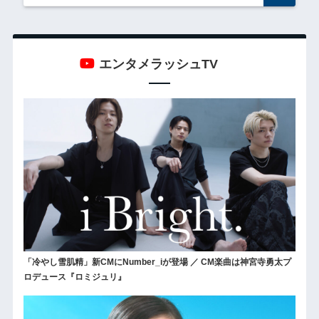
エンタメラッシュTV
「冷やし雪肌精」新CMにNumber_iが登場 ／ CM楽曲は神宮寺勇太プ
ロデュース『ロミジュリ』