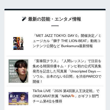
最新の芸能・エンタメ情報
『MET JAZZ TOKYO: DAY 0』開催決定／ミ
ュージカル『獅子 THE LION-BEAT』動画コ
ンテンツ公開など Bunkamura最新情報
『梨泰院クラス』『人間レッスン』で注目を
集める韓国俳優キム・ドンヒ初の公式写真集
発売を記念した写真展「Unscripted Days —
ソウル、台本のない5日間」を渋谷PARCOで
開催！
TikTok LIVE「2026 第4回新人王決定戦」で
ONECARAT所属「N4NA
」がギフト部門
チーム第4位を獲得