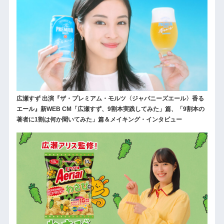
広瀬すず 出演『ザ・プレミアム・モルツ〈ジャパニーズエール〉香る
エール』新WEB CM「広瀬すず、9割本実践してみた」篇、「9割本の
著者に1割は何か聞いてみた」篇＆メイキング・インタビュー