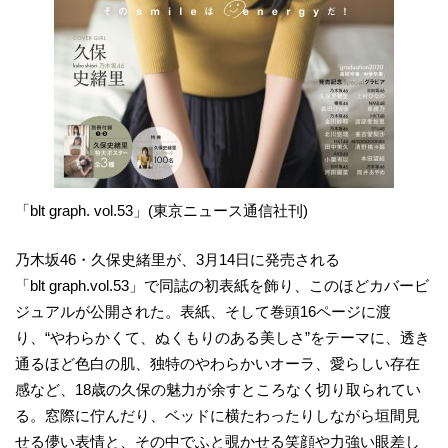
「blt graph. vol.53」(東京ニュース通信社刊)
乃木坂46・久保史緒里が、3月14日に発売される
「blt graph.vol.53」で同誌の初表紙を飾り、このほどカバービ
ジュアルが公開された。表紙、そして巻頭16ページに渡
り、“やわらかくて、ぬくもりのある美しさ”をテーマに、透き
通るほど色白の肌、独特のやわらかいオーラ、愛らしい存在
感など、18歳の久保の魅力が余すところなく切り取られてい
る。窓際に佇んだり、ベッドに横たわったりしながら垣間見
せる儚い表情と、その中でふと覗かせる笑顔や力強い眼差し