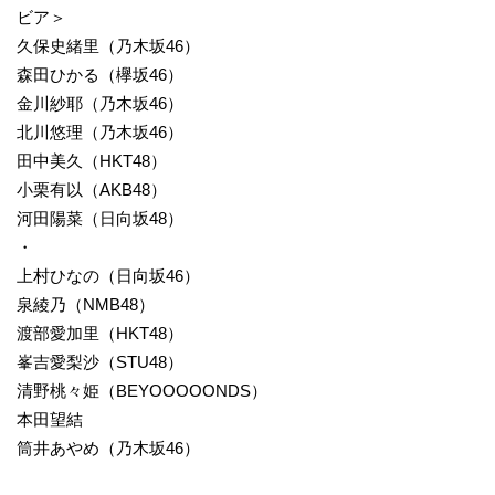
ビア＞
久保史緒里（乃木坂46）
森田ひかる（欅坂46）
金川紗耶（乃木坂46）
北川悠理（乃木坂46）
田中美久（HKT48）
小栗有以（AKB48）
河田陽菜（日向坂48）
・
上村ひなの（日向坂46）
泉綾乃（NMB48）
渡部愛加里（HKT48）
峯吉愛梨沙（STU48）
清野桃々姫（BEYOOOOONDS）
本田望結
筒井あやめ（乃木坂46）