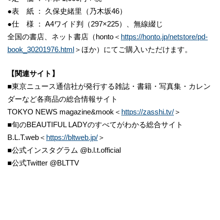
●表 紙 ： 久保史緒里（乃木坂46）
●仕 様 ： A4ワイド判（297×225）、無線綴じ
全国の書店、ネット書店（honto＜
https://honto.jp/netstore/pd-
book_30201976.html
＞ほか）にてご購入いただけます。
【関連サイト】
■東京ニュース通信社が発行する雑誌・書籍・写真集・カレン
ダーなど各商品の総合情報サイト
TOKYO NEWS magazine&mook＜
https://zasshi.tv/
＞
■旬のBEAUTIFUL LADYのすべてがわかる総合サイト
B.L.T.web＜
https://bltweb.jp/
＞
■公式インスタグラム @b.l.t.official
■公式Twitter @BLTTV