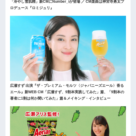
「冷やし雪肌精」新CMにNumber_iが登場 ／ CM楽曲は神宮寺勇太プ
ロデュース『ロミジュリ』
広瀬すず 出演『ザ・プレミアム・モルツ〈ジャパニーズエール〉香る
エール』新WEB CM「広瀬すず、9割本実践してみた」篇、「9割本の
著者に1割は何か聞いてみた」篇＆メイキング・インタビュー