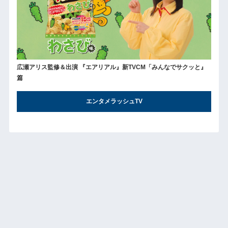
広瀬アリス監修＆出演 『エアリアル』新TVCM「みんなでサクッと』
篇
エンタメラッシュTV