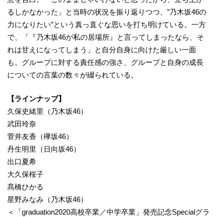
るしかなかった」と当時の状況を振り返りつつ、”乃木坂46の
力になりたい”という真っ直ぐな思いを打ち明けている。一方
で、「『乃木坂46が私の居場所』と言ってしまったなら、そ
れは甘えになってしまう」と自分自身に向けた厳しい一面
も。グループに対する責任感の強さ、グループと自身の成長
についての言葉の数々が綴られている。
【ラインナップ】
久保史緒里（乃木坂46）
武田玲奈
菅井友香（欅坂46）
丹生明里（日向坂46）
出口夏希
大久保桜子
髙橋ひかる
星野みなみ（乃木坂46）
＜「graduation2020高校卒業／中学卒業」発売記念Specialグラ