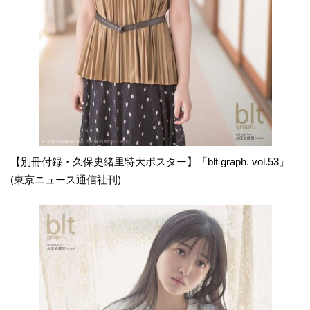
【別冊付録・久保史緒里特大ポスター】「blt graph. vol.53」
(東京ニュース通信社刊)