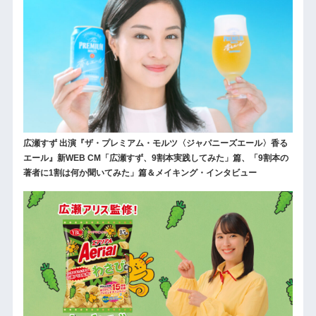
広瀬すず 出演『ザ・プレミアム・モルツ〈ジャパニーズエール〉香る
エール』新WEB CM「広瀬すず、9割本実践してみた」篇、「9割本の
著者に1割は何か聞いてみた」篇＆メイキング・インタビュー