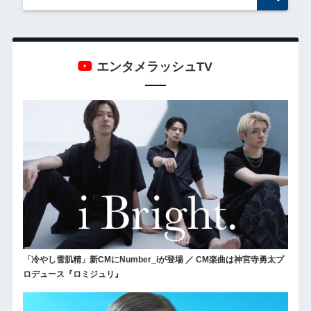
エンタメラッシュTV
「冷やし雪肌精」新CMにNumber_iが登場 ／ CM楽曲は神宮寺勇太プ
ロデュース『ロミジュリ』