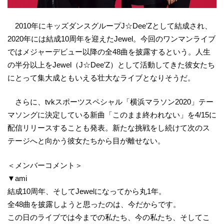
2010年にキッズダンスグループJ☆Dee’Zとして結成され、
2020年には結成10周年を迎えたJewel。今回のワンマンライブ
ではメジャーデビュー以降の全48曲を披露するという。人生
の半分以上をJewel（J☆Dee’Z）として活動してきた彼女たち
にとって集大成ともいえる壮大なライブとなりそうだ。
さらに、tvkスポーツスペシャル「横浜マラソン2020」テー
マソングに決定している新曲「このまま終われない」を4/15に
配信リリースすることも発表。新たな挑戦をし続けて次のス
テージへと向かう彼女たちから目が離せない。
＜メンバーコメント＞
▼ami
結成10周年、そしてJewelになってから丸1年。
全48曲を披露しようと思ったのは、今だからです。
この日のライブでは今までの私たち、今の私たち、そしてこ