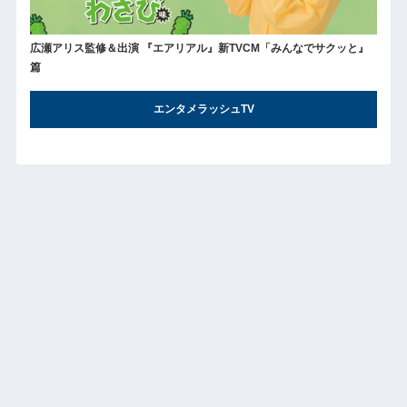
広瀬アリス監修＆出演 『エアリアル』新TVCM「みんなでサクッと』
篇
エンタメラッシュTV