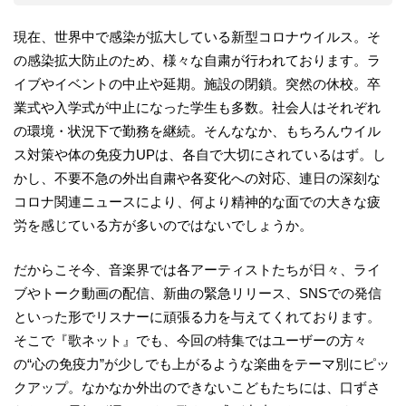
現在、世界中で感染が拡大している新型コロナウイルス。そ
の感染拡大防止のため、様々な自粛が行われております。ラ
イブやイベントの中止や延期。施設の閉鎖。突然の休校。卒
業式や入学式が中止になった学生も多数。社会人はそれぞれ
の環境・状況下で勤務を継続。そんななか、もちろんウイル
ス対策や体の免疫力UPは、各自で大切にされているはず。し
かし、不要不急の外出自粛や各変化への対応、連日の深刻な
コロナ関連ニュースにより、何より精神的な面での大きな疲
労を感じている方が多いのではないでしょうか。
だからこそ今、音楽界では各アーティストたちが日々、ライ
ブやトーク動画の配信、新曲の緊急リリース、SNSでの発信
といった形でリスナーに頑張る力を与えてくれております。
そこで『歌ネット』でも、今回の特集ではユーザーの方々
の“心の免疫力”が少しでも上がるような楽曲をテーマ別にピッ
クアップ。なかなか外出のできないこどもたちには、口ずさ