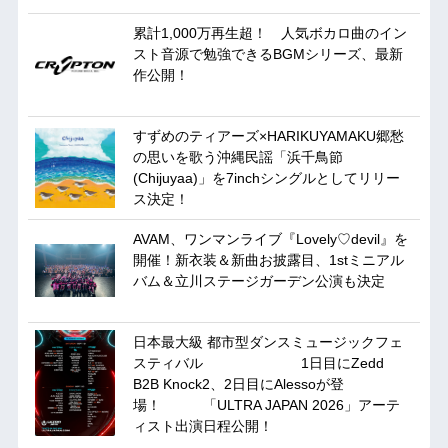
累計1,000万再生超！ 人気ボカロ曲のイン
スト音源で勉強できるBGMシリーズ、最新
作公開！
すずめのティアーズ×HARIKUYAMAKU郷愁
の思いを歌う沖縄民謡「浜千鳥節
(Chijuyaa)」を7inchシングルとしてリリー
ス決定！
AVAM、ワンマンライブ『Lovely♡devil』を
開催！新衣装＆新曲お披露目、1stミニアル
バム＆立川ステージガーデン公演も決定
日本最大級 都市型ダンスミュージックフェ
スティバル 1日目にZedd
B2B Knock2、2日目にAlessoが登
場！ 「ULTRA JAPAN 2026」アーテ
ィスト出演日程公開！