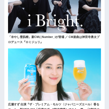
「冷やし雪肌精」新CMにNumber_iが登場 ／ CM楽曲は神宮寺勇太プ
ロデュース『ロミジュリ』
広瀬すず 出演『ザ・プレミアム・モルツ〈ジャパニーズエール〉香る