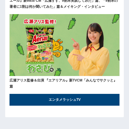
エール』新WEB CM「広瀬すず、9割本実践してみた」篇、「9割本の
著者に1割は何か聞いてみた」篇＆メイキング・インタビュー
広瀬アリス監修＆出演 『エアリアル』新TVCM「みんなでサクッと』
篇
エンタメラッシュTV