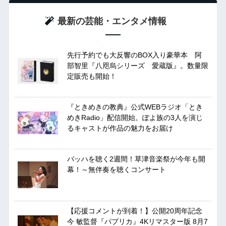
最新の芸能・エンタメ情報
先行予約でも大反響のBOX入り豪華本 阿
部智里『八咫烏シリーズ 愛蔵版』。数量限
定販売も開始！
『ときめきの教典』公式WEBラジオ「とき
めきRadio」配信開始。ぽよ族の3人を演じ
るキャストが作品の魅力をお届け
バッハを聴く2週間！草津音楽祭が今年も開
幕！～無伴奏を聴くコンサート
【応援コメントが到着！】公開20周年記念
今 敏監督『パプリカ』4Kリマスター版 8月7