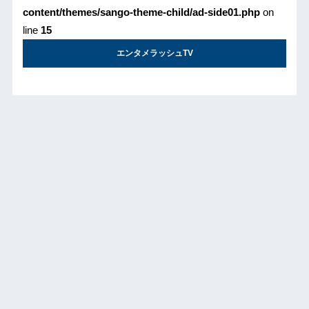
content/themes/sango-theme-child/ad-side01.php
on
line
15
エンタメラッシュTV