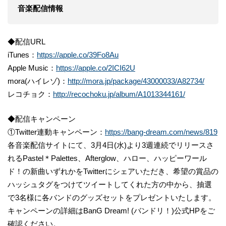
音楽配信情報
◆配信URL
iTunes：
https://apple.co/39Fo8Au
Apple Music：
https://apple.co/2ICI62U
mora(ハイレゾ)：
http://mora.jp/package/43000033/A82734/
レコチョク：
http://recochoku.jp/album/A1013344161/
◆配信キャンペーン
①Twitter連動キャンペーン：
https://bang-dream.com/news/819
各音楽配信サイトにて、3月4日(水)より3週連続でリリースさ
れるPastel＊Palettes、Afterglow、ハロー、ハッピーワール
ド！の新曲いずれかをTwitterにシェアいただき、希望の賞品の
ハッシュタグをつけてツイートしてくれた方の中から、抽選
で3名様に各バンドのグッズセットをプレゼントいたします。
キャンペーンの詳細はBanG Dream! (バンドリ！)公式HPをご
確認ください。