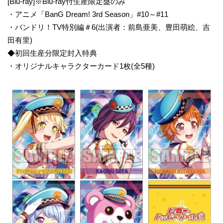
[Blu-ray]※Blu-ray付生産限定盤のみ
・アニメ「BanG Dream! 3rd Season」#10～#11
・バンドリ！TV特別編＃6(出演者：前島亜美、豊田萌絵、吉
田有里)
◆初回生産分限定封入特典
・オリジナルキャラクターカード1枚(全5種)