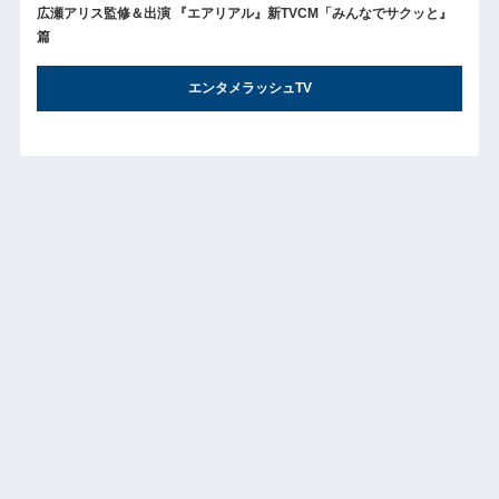
広瀬アリス監修＆出演 『エアリアル』新TVCM「みんなでサクッと』
篇
エンタメラッシュTV