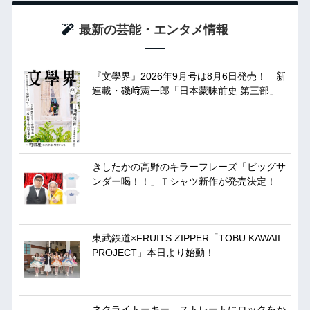
最新の芸能・エンタメ情報
『文學界』2026年9月号は8月6日発売！ 新
連載・磯﨑憲一郎「日本蒙昧前史 第三部」
きしたかの高野のキラーフレーズ「ビッグサ
ンダー喝！！」Ｔシャツ新作が発売決定！
東武鉄道×FRUITS ZIPPER「TOBU KAWAII
PROJECT」本日より始動！
ネクライトーキー、ストレートにロックをか