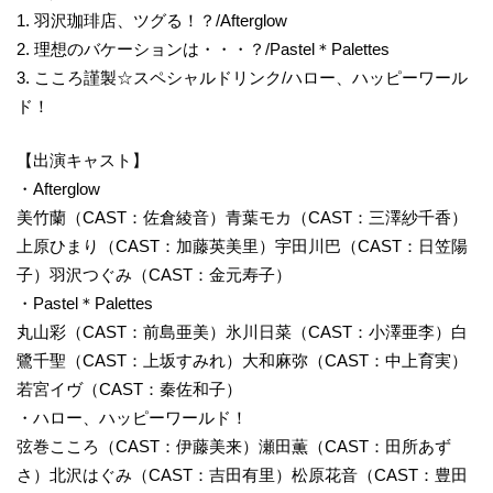
1. 羽沢珈琲店、ツグる！？/Afterglow
2. 理想のバケーションは・・・？/Pastel＊Palettes
3. こころ謹製☆スペシャルドリンク/ハロー、ハッピーワール
ド！
【出演キャスト】
・Afterglow
美竹蘭（CAST：佐倉綾音）青葉モカ（CAST：三澤紗千香）
上原ひまり（CAST：加藤英美里）宇田川巴（CAST：日笠陽
子）羽沢つぐみ（CAST：金元寿子）
・Pastel＊Palettes
丸山彩（CAST：前島亜美）氷川日菜（CAST：小澤亜李）白
鷺千聖（CAST：上坂すみれ）大和麻弥（CAST：中上育実）
若宮イヴ（CAST：秦佐和子）
・ハロー、ハッピーワールド！
弦巻こころ（CAST：伊藤美来）瀬田薫（CAST：田所あず
さ）北沢はぐみ（CAST：吉田有里）松原花音（CAST：豊田