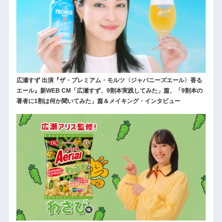
広瀬すず 出演『ザ・プレミアム・モルツ〈ジャパニーズエール〉香る
エール』新WEB CM「広瀬すず、9割本実践してみた」篇、「9割本の
著者に1割は何か聞いてみた」篇＆メイキング・インタビュー