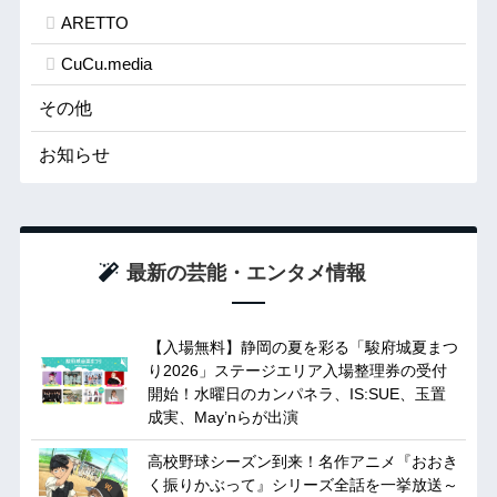
ARETTO
CuCu.media
その他
お知らせ
最新の芸能・エンタメ情報
【入場無料】静岡の夏を彩る「駿府城夏まつ
り2026」ステージエリア入場整理券の受付
開始！水曜日のカンパネラ、IS:SUE、玉置
成実、May’nらが出演
高校野球シーズン到来！名作アニメ『おおき
く振りかぶって』シリーズ全話を一挙放送～