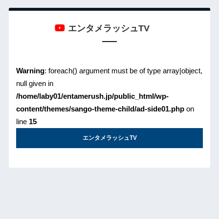
エンタメラッシュTV
Warning
: foreach() argument must be of type array|object,
null given in
/home/laby01/entamerush.jp/public_html/wp-
content/themes/sango-theme-child/ad-side01.php
on
line
15
エンタメラッシュTV