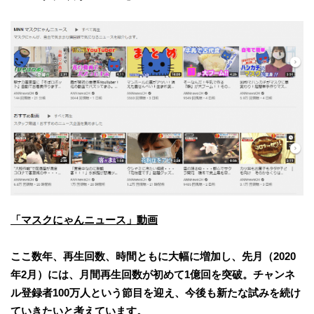
「マスクにゃんニュース」動画
ここ数年、
再生
回数、時間ともに大幅に
増加
し、先月（2020
年2月）
に
は、月間再生回数が初めて1億回を突破。チャンネ
ル登録者100万人という節目を迎え、今後も
新たな試みを続け
ていきたいと考えています。