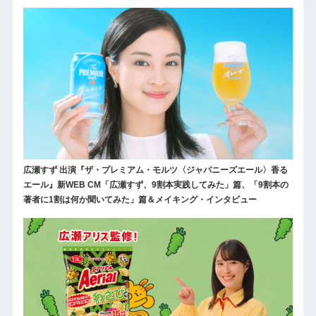
広瀬すず 出演『ザ・プレミアム・モルツ〈ジャパニーズエール〉香る
エール』新WEB CM「広瀬すず、9割本実践してみた」篇、「9割本の
著者に1割は何か聞いてみた」篇＆メイキング・インタビュー