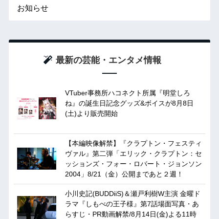
お知らせ
最新の芸能・エンタメ情報
VTuber事務所ハコネクト所属『明堂しろ
ね』の誕生日記念グッズ&ボイスが8月8日
(土)より販売開始
【本編映像解禁】『クラプトン・フェスティ
ヴァル』第二弾「エリック・クラプトン：セ
ッションズ・フォー・ロバート・ジョンソン
2004」8/21（金）公開まであと２週！
小川史記(BUDDiiS)＆瀬戸利樹W主演 金曜ド
ラマ『しもべの王子様』第7話場面写真・あ
らすじ・PR動画解禁/8月14日(金)よる11時