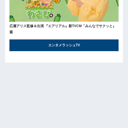
広瀬アリス監修＆出演 『エアリアル』新TVCM「みんなでサクッと』
篇
エンタメラッシュTV