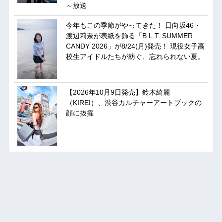
～放送
今年もこの季節がやってきた！ 日向坂46・
渡辺莉奈が表紙を飾る「B.L.T. SUMMER
CANDY 2026」が8/24(月)発売！ 現役女子高
校生アイドルたちが紡ぐ、忘れられない夏。
【2026年10月9日発売】鈴木綺麗
（KIREI）、渋谷カルチャーアートブックの
顔に抜擢