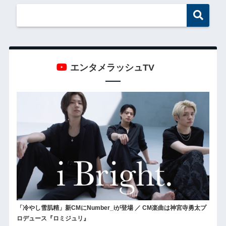
エンタメラッシュTV
「冷やし雪肌精」新CMにNumber_iが登場 ／ CM楽曲は神宮寺勇太プ
ロデュース『ロミジュリ』