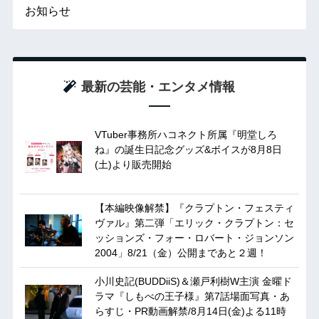
お知らせ
最新の芸能・エンタメ情報
VTuber事務所ハコネクト所属『明堂しろ
ね』の誕生日記念グッズ&ボイスが8月8日
(土)より販売開始
【本編映像解禁】『クラプトン・フェスティ
ヴァル』第二弾「エリック・クラプトン：セ
ッションズ・フォー・ロバート・ジョンソン
2004」8/21（金）公開まであと２週！
小川史記(BUDDiiS)＆瀬戸利樹W主演 金曜ド
ラマ『しもべの王子様』第7話場面写真・あ
らすじ・PR動画解禁/8月14日(金)よる11時