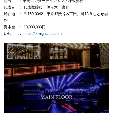
商号 ：東光エンターテインメント株式会社
代表者 ： 代表取締役 佐々木 康介
所在地 ： 〒150-0042 東京都渋谷区宇田川町13-8 ちとせ会
館
資本金 ： 10,000,000円
URL ：
https://tk-nightclub.com