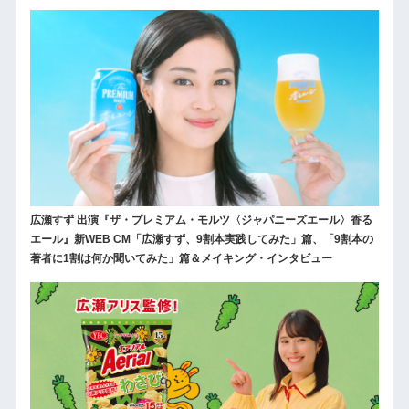
広瀬すず 出演『ザ・プレミアム・モルツ〈ジャパニーズエール〉香る
エール』新WEB CM「広瀬すず、9割本実践してみた」篇、「9割本の
著者に1割は何か聞いてみた」篇＆メイキング・インタビュー