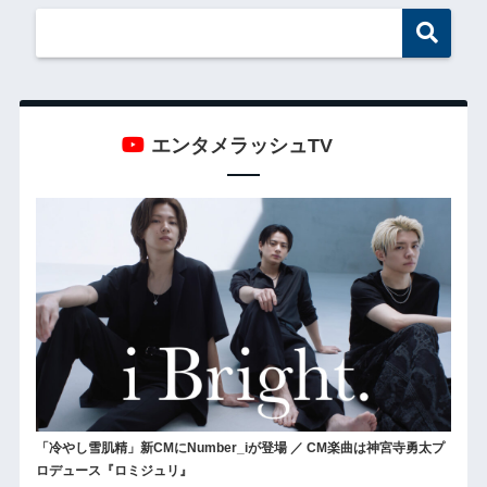
エンタメラッシュTV
「冷やし雪肌精」新CMにNumber_iが登場 ／ CM楽曲は神宮寺勇太プ
ロデュース『ロミジュリ』