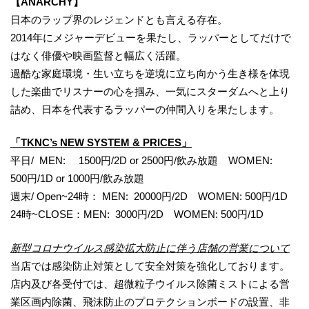
【ANARCHY】
日本のラップ界のレジェンドとも言える存在。
2014年にメジャーデビューを果たし、ラッパーとしてだけで
はなく俳優や映画監督と幅広く活躍。
過酷な家庭環境・生い立ちを逆境に立ち向かう生き様を体現
した楽曲でリスナーの心を掴み、一気にスターダムへと上り
詰め、日本を代表するラッパーの仲間入りを果たします。
「TKNC’s NEW SYSTEM & PRICES」
平日/ MEN: 1500円/2D or 2500円/飲み放題 WOMEN:
500円/1D or 1000円/飲み放題
週末/ Open~24時： MEN: 20000円/2D WOMEN: 500円/1D
24時~CLOSE：MEN: 3000円/2D WOMEN: 500円/1D
新型コロナウイルス感染拡大防止に伴う店舗の営業について
当店では感染防止対策として安全対策を強化しております。
店内及び各受付では、超微粒子ウイルス除菌ミストによる営
業区画内除菌、飛沫防止のプロテクションボードの設置、非