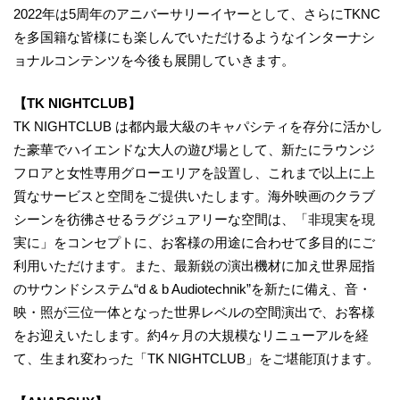
2022年は5周年のアニバーサリーイヤーとして、さらにTKNC
を多国籍な皆様にも楽しんでいただけるようなインターナシ
ョナルコンテンツを今後も展開していきます。
【TK NIGHTCLUB】
TK NIGHTCLUB は都内最大級のキャパシティを存分に活かし
た豪華でハイエンドな大人の遊び場として、新たにラウンジ
フロアと女性専用グローエリアを設置し、これまで以上に上
質なサービスと空間をご提供いたします。海外映画のクラブ
シーンを彷彿させるラグジュアリーな空間は、「非現実を現
実に」をコンセプトに、お客様の用途に合わせて多目的にご
利用いただけます。また、最新鋭の演出機材に加え世界屈指
のサウンドシステム“d & b Audiotechnik”を新たに備え、音・
映・照が三位一体となった世界レベルの空間演出で、お客様
をお迎えいたします。約4ヶ月の大規模なリニューアルを経
て、生まれ変わった「TK NIGHTCLUB」をご堪能頂けます。