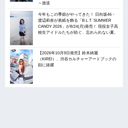
～放送
今年もこの季節がやってきた！ 日向坂46・
渡辺莉奈が表紙を飾る「B.L.T. SUMMER
CANDY 2026」が8/24(月)発売！ 現役女子高
校生アイドルたちが紡ぐ、忘れられない夏。
【2026年10月9日発売】鈴木綺麗
（KIREI）、渋谷カルチャーアートブックの
顔に抜擢