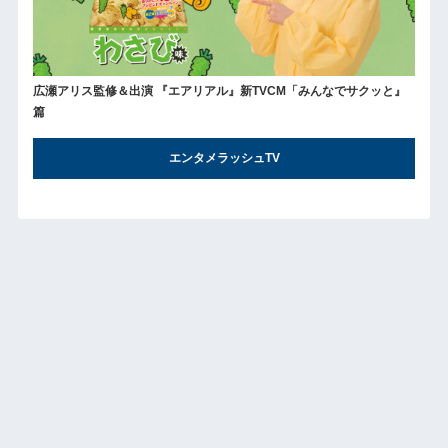
広瀬アリス監修＆出演 『エアリアル』新TVCM「みんなでサクッと』
篇
エンタメラッシュTV