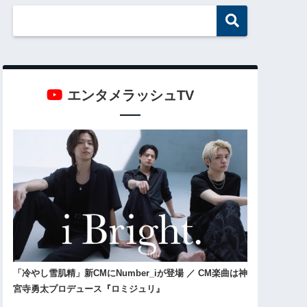
エンタメラッシュTV
「冷やし雪肌精」新CMにNumber_iが登場 ／ CM楽曲は神
宮寺勇太プロデュース『ロミジュリ』