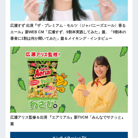
広瀬すず 出演『ザ・プレミアム・モルツ〈ジャパニーズエール〉香る
エール』新WEB CM「広瀬すず、9割本実践してみた」篇、「9割本の
著者に1割は何か聞いてみた」篇＆メイキング・インタビュー
広瀬アリス監修＆出演 『エアリアル』新TVCM「みんなでサクッと』
篇