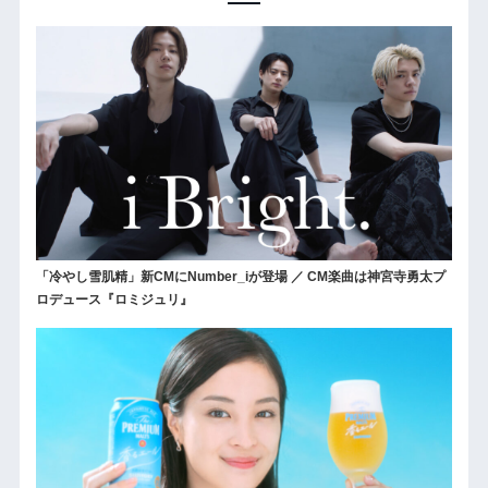
「冷やし雪肌精」新CMにNumber_iが登場 ／ CM楽曲は神宮寺勇太プ
ロデュース『ロミジュリ』