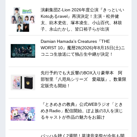
演劇集団Z-Lion 2026年度公演『きっといい
Kotoあるravel』再演決定！主演・松井健
太、紡木吏佐、塚本凌生、小山百代、林鼓
子、永山たかし、皆口裕子らが出演
Damian Hamada’s Creatures『THE
WORST 10』魔暦28(2026)年8月15日(土)ニ
コニコ生放送にて独占生中継が決定！
先行予約でも大反響のBOX入り豪華本 阿
部智里『八咫烏シリーズ 愛蔵版』。数量限
定販売も開始！
『ときめきの教典』公式WEBラジオ「とき
めきRadio」配信開始。ぽよ族の3人を演じ
るキャストが作品の魅力をお届け
バッハを聴く2週間！草津音楽祭が今年も開