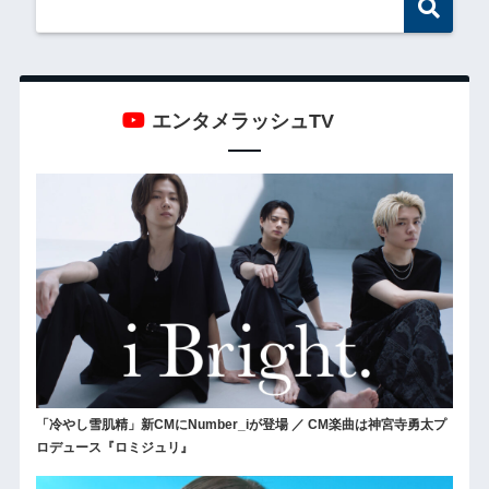
エンタメラッシュTV
「冷やし雪肌精」新CMにNumber_iが登場 ／ CM楽曲は神宮寺勇太プ
ロデュース『ロミジュリ』