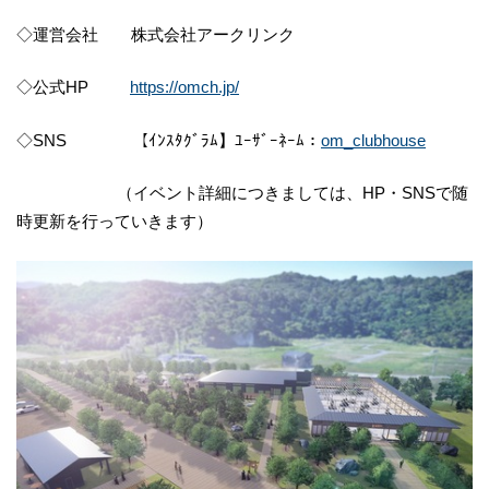
◇運営会社 株式会社アークリンク
◇公式HP
https://omch.jp/
◇SNS 【ｲﾝｽﾀｸﾞﾗﾑ】ﾕｰｻﾞｰﾈｰﾑ：
om_clubhouse
（イベント詳細につきましては、HP・SNSで随
時更新を行っていきます）