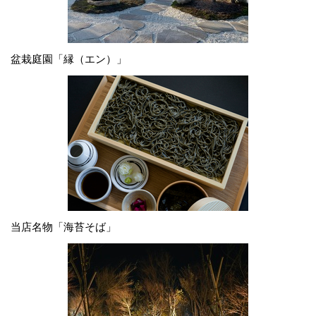
盆栽庭園「縁（エン）」
当店名物「海苔そば」