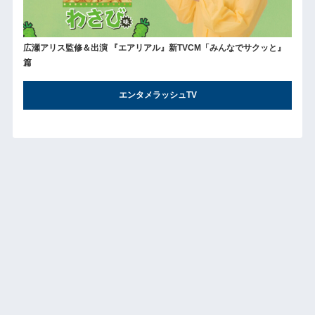
広瀬アリス監修＆出演 『エアリアル』新TVCM「みんなでサクッと』
篇
エンタメラッシュTV