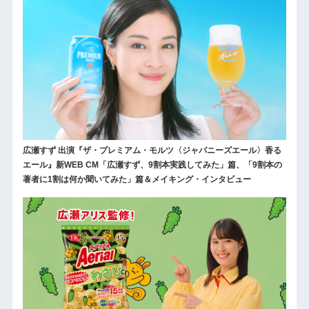
広瀬すず 出演『ザ・プレミアム・モルツ〈ジャパニーズエール〉香る
エール』新WEB CM「広瀬すず、9割本実践してみた」篇、「9割本の
著者に1割は何か聞いてみた」篇＆メイキング・インタビュー