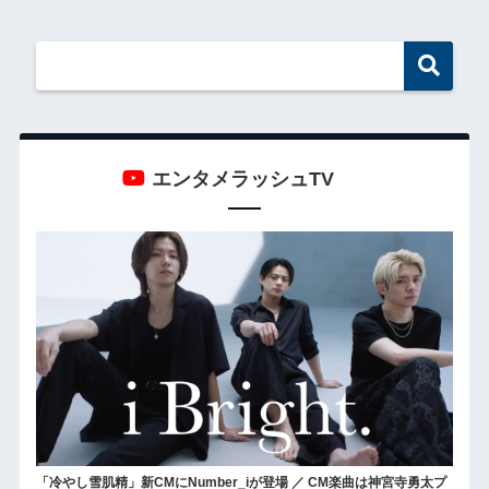
エンタメラッシュTV
「冷やし雪肌精」新CMにNumber_iが登場 ／ CM楽曲は神宮寺勇太プ