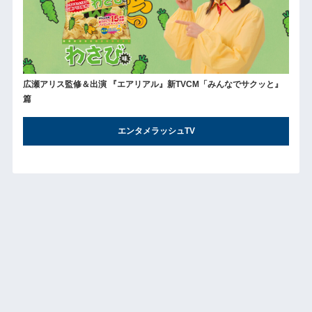
広瀬アリス監修＆出演 『エアリアル』新TVCM「みんなでサクッと』
篇
エンタメラッシュTV