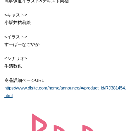
高解像度イラスト&テキスト同梱
<キャスト>
小坂井祐莉絵
<イラスト>
すーぱーなごやか
<シナリオ>
牛清数也
商品詳細ページURL
https://www.dlsite.com/home/announce/=/product_id/RJ381454.
html