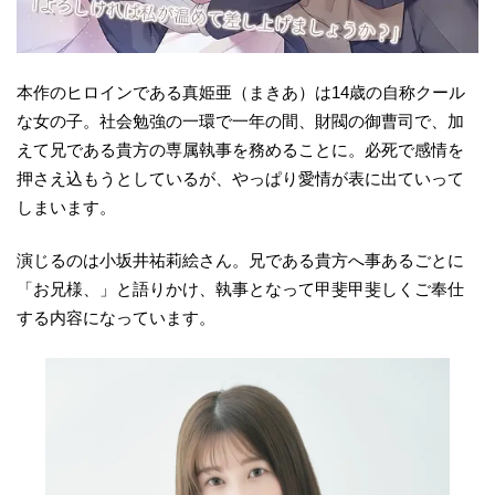
本作のヒロインである真姫亜（まきあ）は14歳の自称クール
な女の子。社会勉強の一環で一年の間、財閥の御曹司で、加
えて兄である貴方の専属執事を務めることに。必死で感情を
押さえ込もうとしているが、やっぱり愛情が表に出ていって
しまいます。
演じるのは小坂井祐莉絵さん。兄である貴方へ事あるごとに
「お兄様、」と語りかけ、執事となって甲斐甲斐しくご奉仕
する内容になっています。