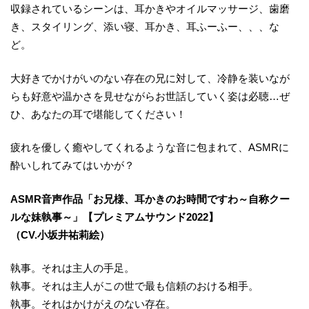
収録されているシーンは、耳かきやオイルマッサージ、歯磨
き、スタイリング、添い寝、耳かき、耳ふーふー、、、な
ど。
大好きでかけがいのない存在の兄に対して、冷静を装いなが
らも好意や温かさを見せながらお世話していく姿は必聴…ぜ
ひ、あなたの耳で堪能してください！
疲れを優しく癒やしてくれるような音に包まれて、ASMRに
酔いしれてみてはいかが？
ASMR音声作品「お兄様、耳かきのお時間ですわ～自称クー
ルな妹執事～」【プレミアムサウンド2022】
（CV.小坂井祐莉絵）
執事。それは主人の手足。
執事。それは主人がこの世で最も信頼のおける相手。
執事。それはかけがえのない存在。