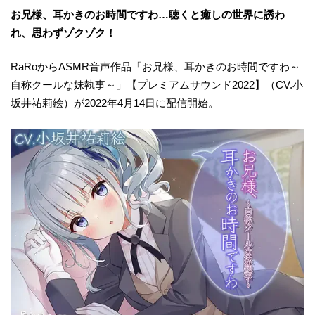
お兄様、耳かきのお時間ですわ…聴くと癒しの世界に誘わ
れ、思わずゾクゾク！
RaRoからASMR音声作品「お兄様、耳かきのお時間ですわ～
自称クールな妹執事～」【プレミアムサウンド2022】（CV.小
坂井祐莉絵）が2022年4月14日に配信開始。