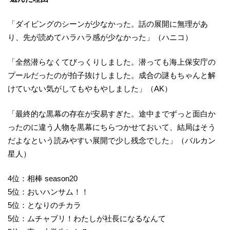
「ダイビングのシーンが少なかった。話の展開に無理があ
り、先が読めてハラハラ感が少なかった」（ハニコ）
「全然潜らなくてびっくりしました。潜っても海上保安庁の
プールだったのが拍子抜けしました。成合の謎もちゃんと解
けていない気がしてもやもやしました」（AK）
「最終的な黒幕の存在が安易すぎた。途中までずっと面白か
ったのに違う人物を黒幕にちらつかせておいて、結局はそう
だよなという読みやすい展開で少し残念でした」（バルカン
星人）
4位：相棒 season20
5位：おいハンサム！！
5位：となりのチカラ
5位：ムチャブリ！わたしが社長になるなんて