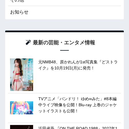
お知らせ
最新の芸能・エンタメ情報
元NMB48、原かれんが1st写真集『どストラ
イク』を10月19日(月)に発売！
TVアニメ「バンドリ！ ゆめ∞みた」#8本編
中ライブ映像を公開！Blu-ray 上巻のジャケ
ットイラストも公開！
浜田省吾 『ON THE ROAD 1988』2027年1