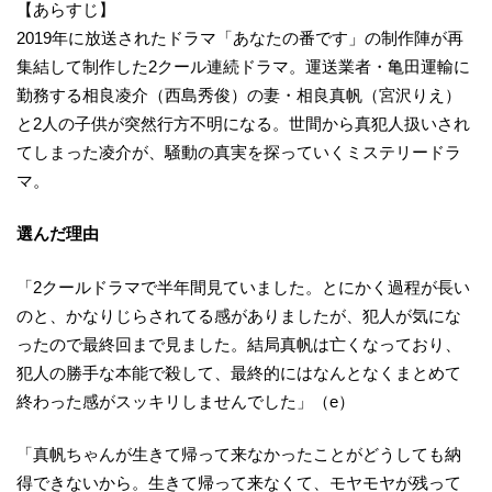
【あらすじ】
2019年に放送されたドラマ「あなたの番です」の制作陣が再
集結して制作した2クール連続ドラマ。運送業者・亀田運輸に
勤務する相良凌介（西島秀俊）の妻・相良真帆（宮沢りえ）
と2人の子供が突然行方不明になる。世間から真犯人扱いされ
てしまった凌介が、騒動の真実を探っていくミステリードラ
マ。
選んだ理由
「2クールドラマで半年間見ていました。とにかく過程が長い
のと、かなりじらされてる感がありましたが、犯人が気にな
ったので最終回まで見ました。結局真帆は亡くなっており、
犯人の勝手な本能で殺して、最終的にはなんとなくまとめて
終わった感がスッキリしませんでした」（e）
「真帆ちゃんが生きて帰って来なかったことがどうしても納
得できないから。生きて帰って来なくて、モヤモヤが残って