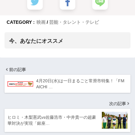
CATEGORY :
映画
芸能・タレント・テレビ
今、あなたにオススメ
前の記事
4月20日(水)は一日まるごと常滑市特集！「FM
AICHI …
次の記事
ヒロミ・木梨憲武vs佐藤浩市・中井貴一の超豪
華対決が実現「銀座…