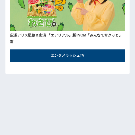
広瀬アリス監修＆出演 『エアリアル』新TVCM「みんなでサクッと』
篇
エンタメラッシュTV