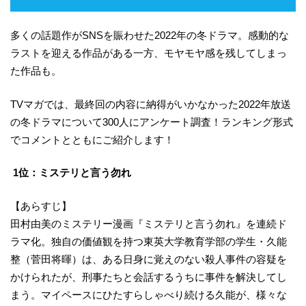
多くの話題作がSNSを賑わせた2022年の冬ドラマ。感動的な
ラストを迎える作品がある一方、モヤモヤ感を残してしまっ
た作品も。
TVマガでは、最終回の内容に納得がいかなかった2022年放送
の冬ドラマについて300人にアンケート調査！ランキング形式
でコメントとともにご紹介します！
1位：ミステリと言う勿れ
【あらすじ】
田村由美のミステリー漫画『ミステリと言う勿れ』を連続ド
ラマ化。独自の価値観を持つ東英大学教育学部の学生・久能
整（菅田将暉）は、ある日身に覚えのない殺人事件の容疑を
かけられたが、刑事たちと会話するうちに事件を解決してし
まう。マイペースにひたすらしゃべり続ける久能が、様々な