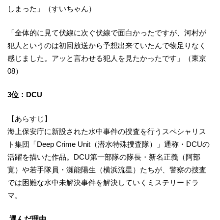
しまった」（すいちゃん）
「全体的に見て伏線に次ぐ伏線で面白かったですが、河村が
犯人というのは初回放送から予想出来ていたんで物足りなく
感じました。アッと言わせる犯人を見たかったです」（東京
08）
3位：DCU
【あらすじ】
海上保安庁に新設された水中事件の捜査を行うスペシャリス
ト集団「Deep Crime Unit（潜水特殊捜査隊）」通称・DCUの
活躍を描いた作品。DCU第一部隊の隊長・新名正義（阿部
寛）や若手隊員・瀬能陽生（横浜流星）たちが、警察の捜査
では困難な水中未解決事件を解決していくミステリードラ
マ。
選んだ理由