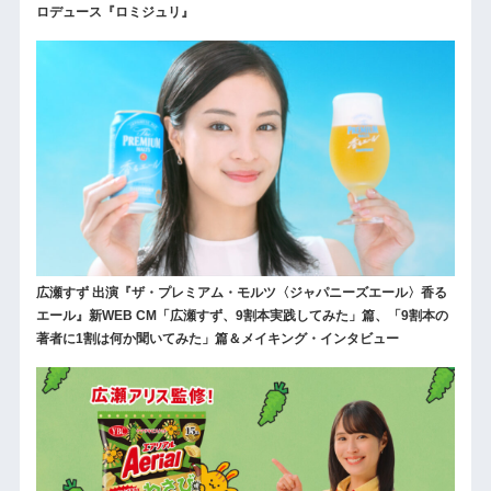
ロデュース『ロミジュリ』
広瀬すず 出演『ザ・プレミアム・モルツ〈ジャパニーズエール〉香る
エール』新WEB CM「広瀬すず、9割本実践してみた」篇、「9割本の
著者に1割は何か聞いてみた」篇＆メイキング・インタビュー