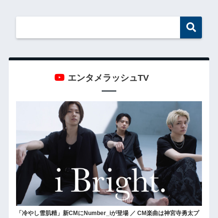
エンタメラッシュTV
「冷やし雪肌精」新CMにNumber_iが登場 ／ CM楽曲は神宮寺勇太プ