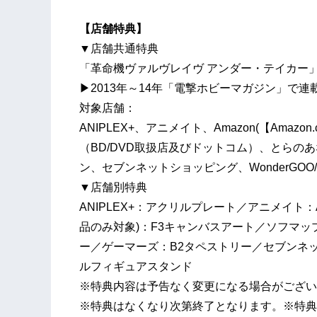
【店舗特典】
▼店舗共通特典
「革命機ヴァルヴレイヴ アンダー・テイカー
▶2013年～14年「電撃ホビーマガジン」で
対象店舗：
ANIPLEX+、アニメイト、Amazon(【Amaz
（BD/DVD取扱店及びドットコム）、とらのあ
ン、セブンネットショッピング、WonderGO
▼店舗別特典
ANIPLEX+：アクリルプレート／アニメイト：A3タ
品のみ対象)：F3キャンバスアート／ソフマップ
ー／ゲーマーズ：B2タペストリー／セブンネ
ルフィギュアスタンド
※特典内容は予告なく変更になる場合がござい
※特典はなくなり次第終了となります。※特典