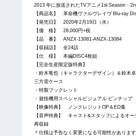
2013 年に放送されたTVアニメ1st Season・2nd
【商品名】 革命機ヴァルヴレイヴ Blu-ray Dis
【発売日】 2020年2月19日（水）
【価 格】 28,000円+税
【品 番】 ANZX-13081-ANZX-13084
【収録話】 全24話
【仕 様】 本編DISC4枚組
【完全生産限定版特典】
・鈴木竜也（キャラクターデザイン）＆鈴木卓
三方背ケース
・特製ブックレット
・遊技機用スペシャルビジュアル ピンナップ
【映像特典】 ノンクレジットOP＆ED集
【音声特典】 キャスト&スタッフによるオー
再収録
＊仕様は予告なく変更になる可能性があります