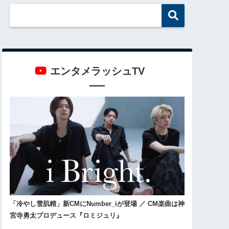
エンタメラッシュTV
「冷やし雪肌精」新CMにNumber_iが登場 ／ CM楽曲は神
宮寺勇太プロデュース『ロミジュリ』